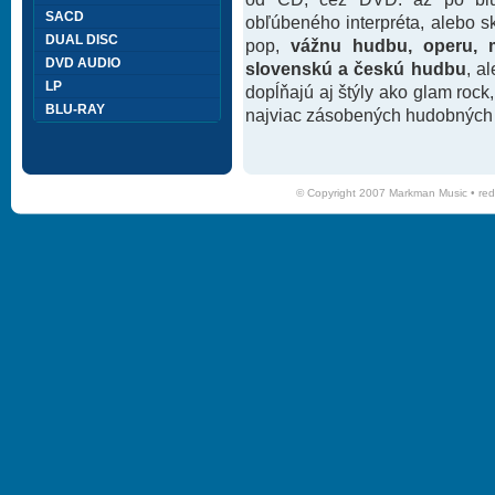
SACD
obľúbeného interpréta, alebo 
DUAL DISC
pop,
vážnu hudbu, operu, m
DVD AUDIO
slovenskú a českú hudbu
, a
LP
dopĺňajú aj štýly ako glam rock
BLU-RAY
najviac zásobených hudobných k
© Copyright 2007 Markman Music •
red