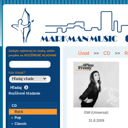
Zadajte najmenej tri znaky, alebo
Úvod
>>
CD
>>
R
prejdite na
ROZŠÍRENÉ HĽADANIE
Kde hľadať?
Rozšírené hľadanie
CD
Rock
EMI (Universal)
Pop
31.8.2009
Classic