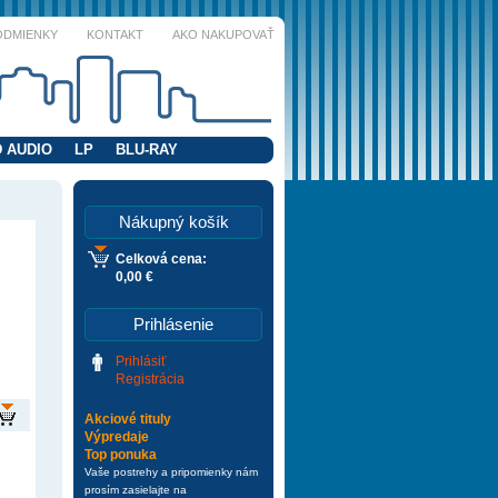
ODMIENKY
KONTAKT
AKO NAKUPOVAŤ
 AUDIO
LP
BLU-RAY
Nákupný košík
Celková cena:
0,00 €
Prihlásenie
Prihlásiť
Registrácia
Akciové tituly
Výpredaje
Top ponuka
Vaše postrehy a pripomienky nám
prosím zasielajte na