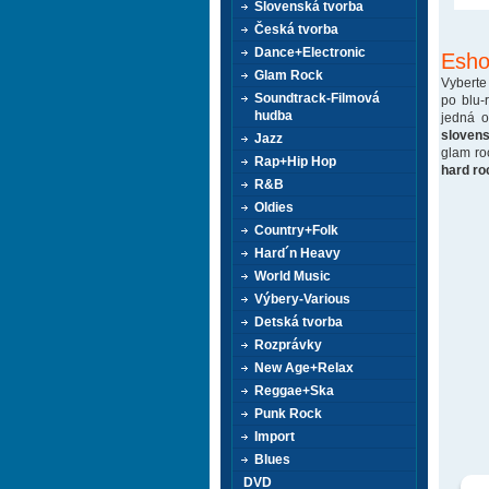
Slovenská tvorba
Česká tvorba
Dance+Electronic
Esho
Glam Rock
Vyberte
Soundtrack-Filmová
po blu-
hudba
jedná 
sloven
Jazz
glam ro
Rap+Hip Hop
hard ro
R&B
Oldies
Country+Folk
Hard´n Heavy
World Music
Výbery-Various
Detská tvorba
Rozprávky
New Age+Relax
Reggae+Ska
Punk Rock
Import
Blues
DVD