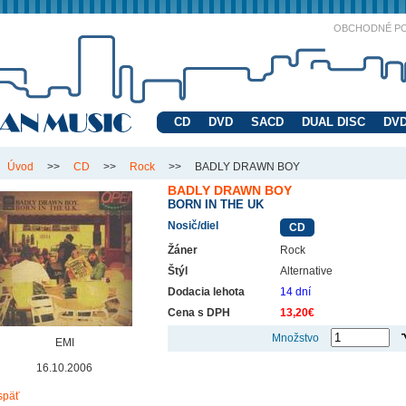
OBCHODNÉ P
CD
DVD
SACD
DUAL DISC
DVD
Úvod
>>
CD
>>
Rock
>>
BADLY DRAWN BOY
BADLY DRAWN BOY
BORN IN THE UK
Nosič/diel
CD
Žáner
Rock
Štýl
Alternative
Dodacia lehota
14 dní
Cena s DPH
13,20€
Množstvo
EMI
16.10.2006
späť