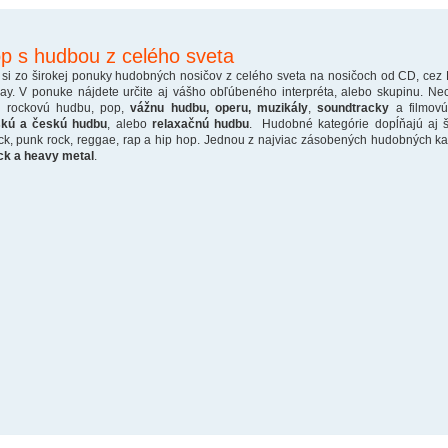
p s hudbou z celého sveta
 si zo širokej ponuky hudobných nosičov z celého sveta na nosičoch od CD, cez
ray. V ponuke nájdete určite aj vášho obľúbeného interpréta, alebo skupinu. Ne
o rockovú hudbu, pop,
vážnu hudbu, operu, muzikály
,
soundtracky
a filmovú
skú a českú hudbu
, alebo
relaxačnú hudbu
. Hudobné kategórie dopĺňajú aj š
ck, punk rock, reggae, rap a hip hop. Jednou z najviac zásobených hudobných kate
ck a heavy metal
.