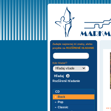
Zadajte najmenej tri znaky, alebo
prejdite na
ROZŠÍRENÉ HĽADANIE
Kde hľadať?
Rozšírené hľadanie
CD
Rock
Pop
Classic
<< 