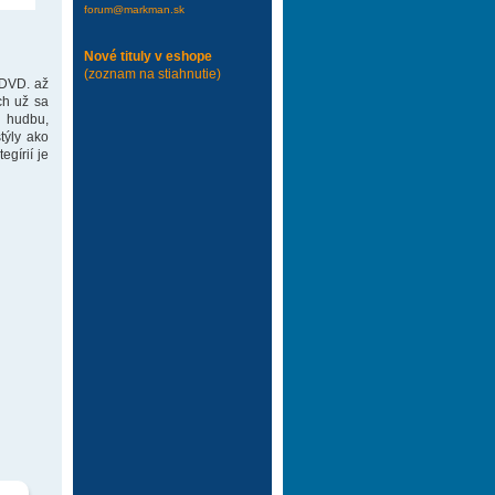
forum@markman.sk
Nové tituly v eshope
(zoznam na stiahnutie)
 DVD. až
ch už sa
 hudbu,
týly ako
gírií je