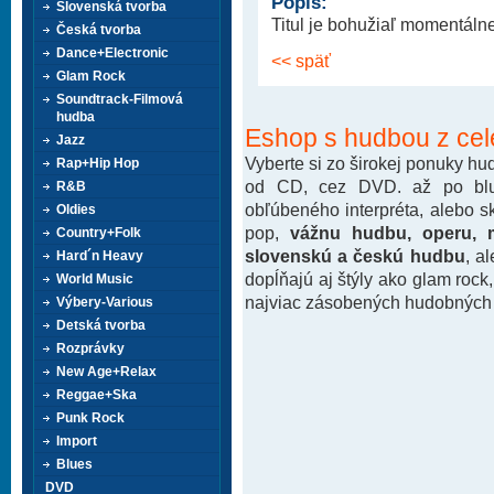
Popis:
Slovenská tvorba
Titul je bohužiaľ momentáln
Česká tvorba
Dance+Electronic
<< späť
Glam Rock
Soundtrack-Filmová
hudba
Eshop s hudbou z cel
Jazz
Vyberte si zo širokej ponuky h
Rap+Hip Hop
od CD, cez DVD. až po blu-
R&B
obľúbeného interpréta, alebo 
Oldies
pop,
vážnu hudbu, operu, m
Country+Folk
slovenskú a českú hudbu
, a
Hard´n Heavy
dopĺňajú aj štýly ako glam rock
World Music
najviac zásobených hudobných k
Výbery-Various
Detská tvorba
Rozprávky
New Age+Relax
Reggae+Ska
Punk Rock
Import
Blues
DVD