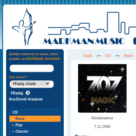
Zadajte najmenej tri znaky, alebo
Úvod
>>
CD
>>
Rock
prejdite na
ROZŠÍRENÉ HĽADANIE
Kde hľadať?
Rozšírené hľadanie
CD
Renaissance
Rock
Pop
7.11.2006
Classic