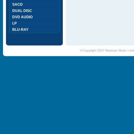
SACD
DUAL DISC
DVD AUDIO
LP
BLU-RAY
© Copyright 2007 Markman Music •
red