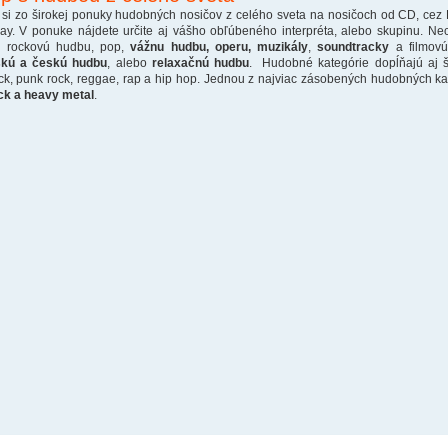
 si zo širokej ponuky hudobných nosičov z celého sveta na nosičoch od CD, cez
ray. V ponuke nájdete určite aj vášho obľúbeného interpréta, alebo skupinu. Ne
o rockovú hudbu, pop,
vážnu hudbu, operu, muzikály
,
soundtracky
a filmovú
skú a českú hudbu
, alebo
relaxačnú hudbu
. Hudobné kategórie dopĺňajú aj š
ck, punk rock, reggae, rap a hip hop. Jednou z najviac zásobených hudobných kate
ck a heavy metal
.