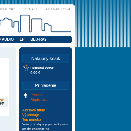
ODMIENKY
KONTAKT
AKO NAKUPOVAŤ
 AUDIO
LP
BLU-RAY
Nákupný košík
Celková cena:
0,00 €
Prihlásenie
Prihlásiť
Registrácia
Akciové tituly
Výpredaje
Top ponuka
Vaše postrehy a pripomienky nám
prosím zasielajte na