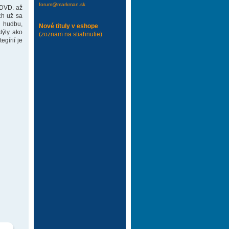
forum@markman.sk
 DVD. až
ch už sa
 hudbu,
Nové tituly v eshope
týly ako
(zoznam na stiahnutie)
gírií je