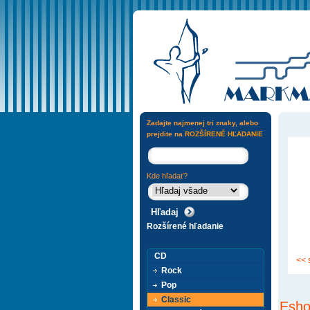
Zadajte najmenej tri znaky, alebo
prejdite na
ROZŠÍRENÉ HĽADANIE
Kde hľadať?
Rozšírené hľadanie
CD
<< 
Rock
Pop
Classic
Esho