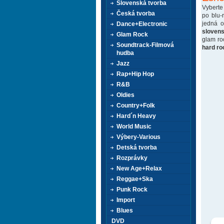
Slovenská tvorba
Vyberte
Česká tvorba
po blu-
jedná 
Dance+Electronic
sloven
Glam Rock
glam ro
Soundtrack-Filmová
hard ro
hudba
Jazz
Rap+Hip Hop
R&B
Oldies
Country+Folk
Hard´n Heavy
World Music
Výbery-Various
Detská tvorba
Rozprávky
New Age+Relax
Reggae+Ska
Punk Rock
Import
Blues
DVD