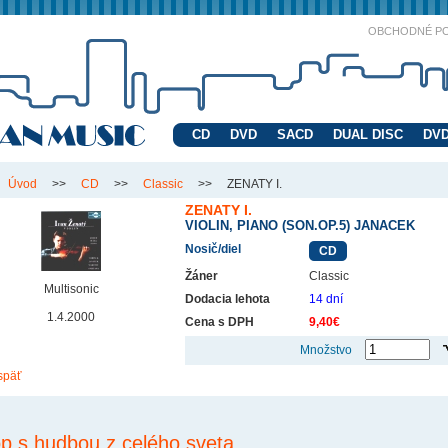
OBCHODNÉ P
CD
DVD
SACD
DUAL DISC
DVD
Úvod
>>
CD
>>
Classic
>>
ZENATY I.
ZENATY I.
VIOLIN, PIANO (SON.OP.5) JANACEK
Nosič/diel
CD
Žáner
Classic
Multisonic
Dodacia lehota
14 dní
1.4.2000
Cena s DPH
9,40€
Množstvo
späť
p s hudbou z celého sveta