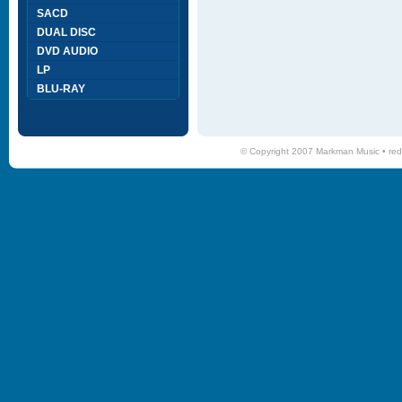
SACD
DUAL DISC
DVD AUDIO
LP
BLU-RAY
© Copyright 2007 Markman Music •
red