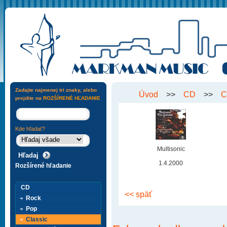
Zadajte najmenej tri znaky, alebo
Úvod
>>
CD
>>
C
prejdite na
ROZŠÍRENÉ HĽADANIE
Kde hľadať?
Multisonic
1.4.2000
Rozšírené hľadanie
CD
<< späť
Rock
Pop
Classic