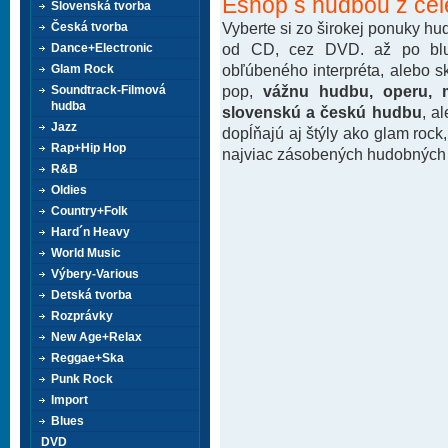
Eshop s hudbou z cel
Slovenská tvorba
Vyberte si zo širokej ponuky h
Česká tvorba
od CD, cez DVD. až po blu-
Dance+Electronic
obľúbeného interpréta, alebo 
Glam Rock
pop,
vážnu hudbu, operu, m
Soundtrack-Filmová
hudba
slovenskú a českú hudbu
, a
Jazz
dopĺňajú aj štýly ako glam rock
Rap+Hip Hop
najviac zásobených hudobných k
R&B
Oldies
Country+Folk
Hard´n Heavy
World Music
Výbery-Various
Detská tvorba
Rozprávky
New Age+Relax
Reggae+Ska
Punk Rock
Import
Blues
DVD