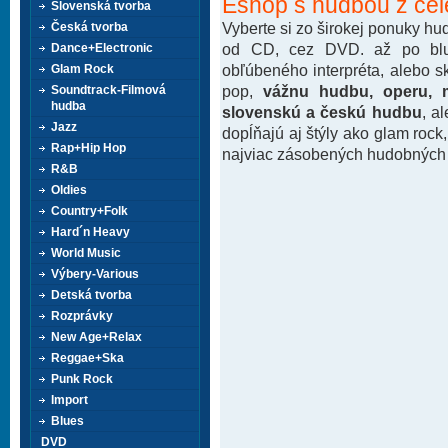
Eshop s hudbou z cel
Slovenská tvorba
Vyberte si zo širokej ponuky h
Česká tvorba
od CD, cez DVD. až po blu-
Dance+Electronic
obľúbeného interpréta, alebo 
Glam Rock
pop,
vážnu hudbu, operu, m
Soundtrack-Filmová
hudba
slovenskú a českú hudbu
, a
Jazz
dopĺňajú aj štýly ako glam rock
Rap+Hip Hop
najviac zásobených hudobných k
R&B
Oldies
Country+Folk
Hard´n Heavy
World Music
Výbery-Various
Detská tvorba
Rozprávky
New Age+Relax
Reggae+Ska
Punk Rock
Import
Blues
DVD