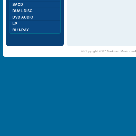
SACD
DUAL DISC
DVD AUDIO
LP
BLU-RAY
© Copyright 2007 Markman Music •
red