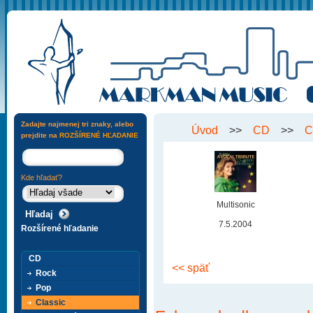
Zadajte najmenej tri znaky, alebo
Úvod
>>
CD
>>
C
prejdite na
ROZŠÍRENÉ HĽADANIE
Kde hľadať?
Multisonic
7.5.2004
Rozšírené hľadanie
CD
<< späť
Rock
Pop
Classic