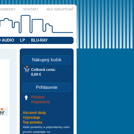
ODMIENKY
KONTAKT
AKO NAKUPOVAŤ
 AUDIO
LP
BLU-RAY
Nákupný košík
Celková cena:
0,00 €
Prihlásenie
Prihlásiť
Registrácia
Akciové tituly
Výpredaje
Top ponuka
Vaše postrehy a pripomienky nám
prosím zasielajte na