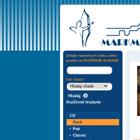
Zadajte najmenej tri znaky, alebo
prejdite na
ROZŠÍRENÉ HĽADANIE
Kde hľadať?
Rozšírené hľadanie
CD
Rock
Pop
Classic