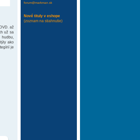
forum@markman.sk
Nové tituly v eshope
(zoznam na stiahnutie)
 DVD. až
ch už sa
 hudbu,
týly ako
gírií je