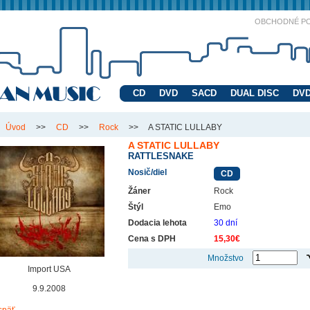
OBCHODNÉ P
CD
DVD
SACD
DUAL DISC
DVD
Úvod
>>
CD
>>
Rock
>>
A STATIC LULLABY
A STATIC LULLABY
RATTLESNAKE
Nosič/diel
CD
Žáner
Rock
Štýl
Emo
Dodacia lehota
30 dní
Cena s DPH
15,30€
Množstvo
Import USA
9.9.2008