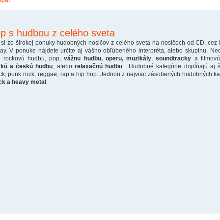
späť
p s hudbou z celého sveta
 si zo širokej ponuky hudobných nosičov z celého sveta na nosičoch od CD, cez
ray. V ponuke nájdete určite aj vášho obľúbeného interpréta, alebo skupinu. Ne
o rockovú hudbu, pop,
vážnu hudbu, operu, muzikály
,
soundtracky
a filmovú
skú a českú hudbu
, alebo
relaxačnú hudbu
. Hudobné kategórie dopĺňajú aj š
ck, punk rock, reggae, rap a hip hop. Jednou z najviac zásobených hudobných kate
ck a heavy metal
.