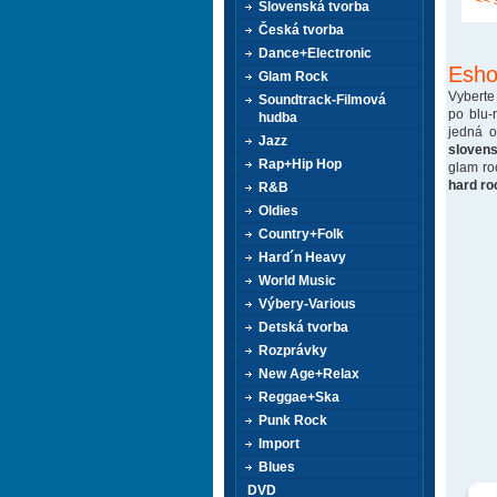
<< 
Slovenská tvorba
Česká tvorba
Dance+Electronic
Esho
Glam Rock
Vyberte
Soundtrack-Filmová
po blu-
hudba
jedná 
Jazz
sloven
Rap+Hip Hop
glam ro
hard ro
R&B
Oldies
Country+Folk
Hard´n Heavy
World Music
Výbery-Various
Detská tvorba
Rozprávky
New Age+Relax
Reggae+Ska
Punk Rock
Import
Blues
DVD