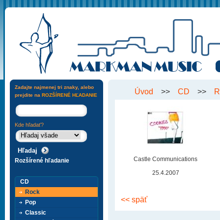
Zadajte najmenej tri znaky, alebo
Úvod
>>
CD
>>
R
prejdite na
ROZŠÍRENÉ HĽADANIE
Kde hľadať?
Castle Communications
Rozšírené hľadanie
25.4.2007
CD
Rock
<< späť
Pop
Classic