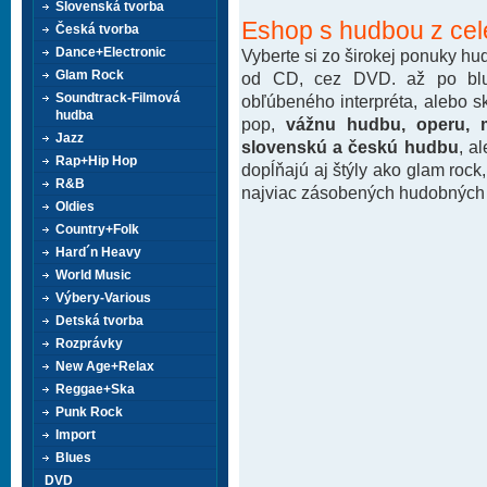
Slovenská tvorba
Eshop s hudbou z cel
Česká tvorba
Dance+Electronic
Vyberte si zo širokej ponuky h
Glam Rock
od CD, cez DVD. až po blu-
Soundtrack-Filmová
obľúbeného interpréta, alebo 
hudba
pop,
vážnu hudbu, operu, m
Jazz
slovenskú a českú hudbu
, a
Rap+Hip Hop
dopĺňajú aj štýly ako glam rock
R&B
najviac zásobených hudobných k
Oldies
Country+Folk
Hard´n Heavy
World Music
Výbery-Various
Detská tvorba
Rozprávky
New Age+Relax
Reggae+Ska
Punk Rock
Import
Blues
DVD