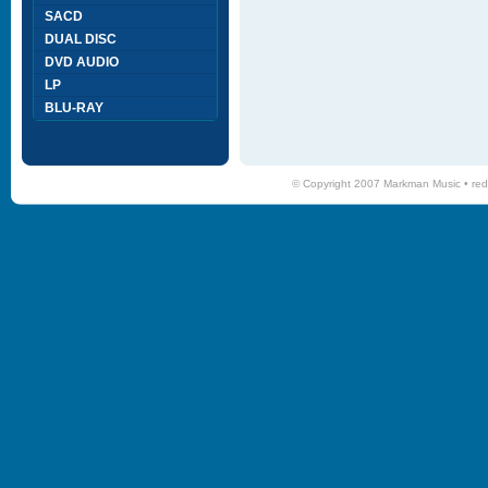
SACD
DUAL DISC
DVD AUDIO
LP
BLU-RAY
© Copyright 2007 Markman Music •
red