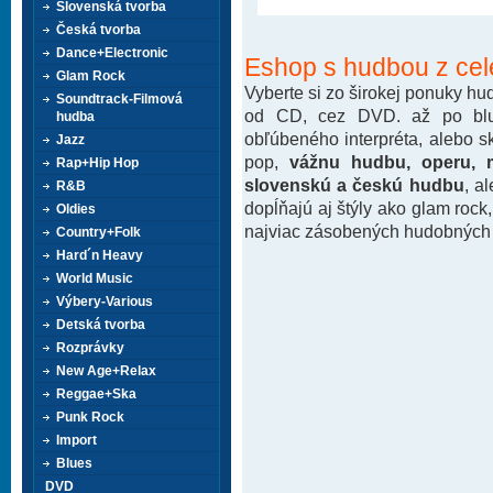
Slovenská tvorba
Česká tvorba
Dance+Electronic
Eshop s hudbou z cel
Glam Rock
Vyberte si zo širokej ponuky h
Soundtrack-Filmová
od CD, cez DVD. až po blu-
hudba
obľúbeného interpréta, alebo 
Jazz
pop,
vážnu hudbu, operu, m
Rap+Hip Hop
slovenskú a českú hudbu
, a
R&B
dopĺňajú aj štýly ako glam rock
Oldies
najviac zásobených hudobných k
Country+Folk
Hard´n Heavy
World Music
Výbery-Various
Detská tvorba
Rozprávky
New Age+Relax
Reggae+Ska
Punk Rock
Import
Blues
DVD