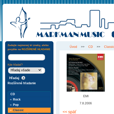
Zadajte najmenej tri znaky, alebo
Úvod
>>
CD
>>
Classi
prejdite na
ROZŠÍRENÉ HĽADANIE
Kde hľadať?
Rozšírené hľadanie
CD
EMI
Rock
7.8.2006
Pop
Classic
<< späť