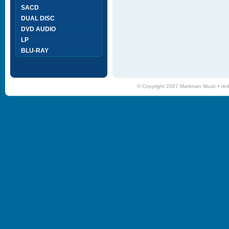
SACD
DUAL DISC
DVD AUDIO
LP
BLU-RAY
© Copyright 2007 Markman Music •
red