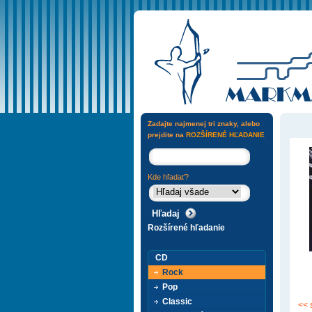
Zadajte najmenej tri znaky, alebo
prejdite na
ROZŠÍRENÉ HĽADANIE
Kde hľadať?
Rozšírené hľadanie
CD
Rock
Pop
Classic
<< 