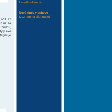
forum@markman.sk
Nové tituly v eshope
(zoznam na stiahnutie)
 DVD. až
ch už sa
 hudbu,
týly ako
gírií je