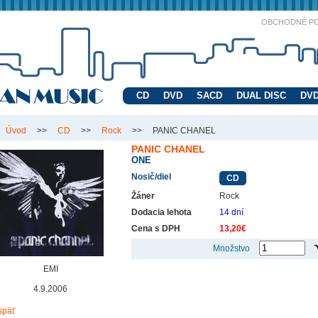
OBCHODNÉ P
CD
DVD
SACD
DUAL DISC
DVD
Úvod
>>
CD
>>
Rock
>>
PANIC CHANEL
PANIC CHANEL
ONE
Nosič/diel
CD
Žáner
Rock
Dodacia lehota
14 dní
Cena s DPH
13,20€
Množstvo
EMI
4.9.2006
späť