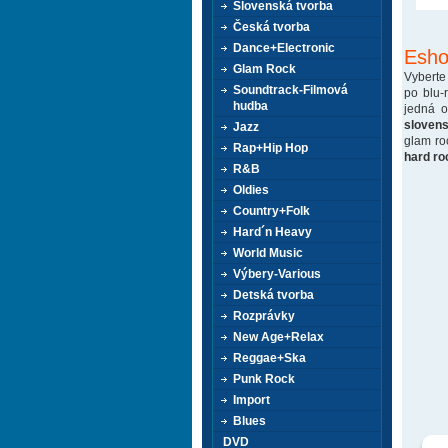
Slovenská tvorba
Česká tvorba
Dance+Electronic
Esho
Glam Rock
Vyberte
Soundtrack-Filmová
po blu-
hudba
jedná 
sloven
Jazz
glam ro
Rap+Hip Hop
hard ro
R&B
Oldies
Country+Folk
Hard´n Heavy
World Music
Výbery-Various
Detská tvorba
Rozprávky
New Age+Relax
Reggae+Ska
Punk Rock
Import
Blues
DVD