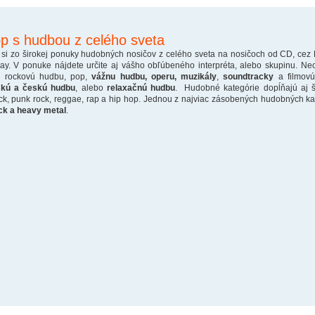
p s hudbou z celého sveta
 si zo širokej ponuky hudobných nosičov z celého sveta na nosičoch od CD, cez
ray. V ponuke nájdete určite aj vášho obľúbeného interpréta, alebo skupinu. Ne
o rockovú hudbu, pop,
vážnu hudbu, operu, muzikály
,
soundtracky
a filmovú
skú a českú hudbu
, alebo
relaxačnú hudbu
. Hudobné kategórie dopĺňajú aj š
ck, punk rock, reggae, rap a hip hop. Jednou z najviac zásobených hudobných kate
ck a heavy metal
.