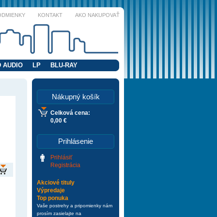
ODMIENKY
KONTAKT
AKO NAKUPOVAŤ
 AUDIO
LP
BLU-RAY
Nákupný košík
Celková cena:
0,00 €
Prihlásenie
Prihlásiť
Registrácia
Akciové tituly
Výpredaje
Top ponuka
Vaše postrehy a pripomienky nám
prosím zasielajte na