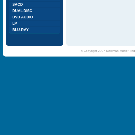
SACD
DUAL DISC
DVD AUDIO
LP
BLU-RAY
© Copyright 2007 Markman Music •
red