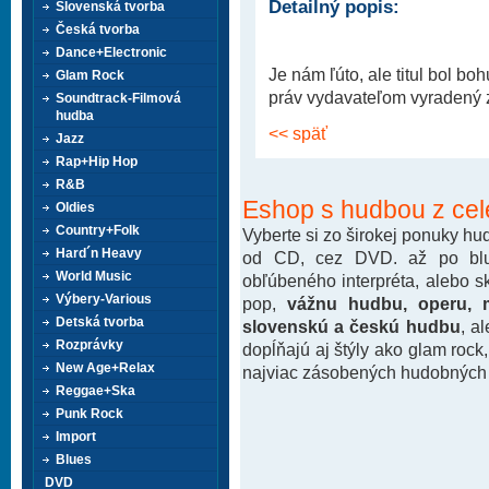
Detailný popis:
Slovenská tvorba
Česká tvorba
Dance+Electronic
Je nám ľúto, ale titul bol b
Glam Rock
práv vydavateľom vyradený z 
Soundtrack-Filmová
hudba
<< späť
Jazz
Rap+Hip Hop
R&B
Eshop s hudbou z cel
Oldies
Country+Folk
Vyberte si zo širokej ponuky h
Hard´n Heavy
od CD, cez DVD. až po blu-
World Music
obľúbeného interpréta, alebo 
Výbery-Various
pop,
vážnu hudbu, operu, m
Detská tvorba
slovenskú a českú hudbu
, a
Rozprávky
dopĺňajú aj štýly ako glam rock
New Age+Relax
najviac zásobených hudobných k
Reggae+Ska
Punk Rock
Import
Blues
DVD