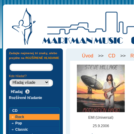
Zadajte najmenej tri znaky, alebo
Úvod
>>
CD
>>
R
prejdite na
ROZŠÍRENÉ HĽADANIE
Kde hľadať?
Rozšírené hľadanie
CD
Rock
EMI (Universal)
Pop
25.9.2006
Classic