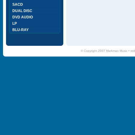
SACD
DUAL DISC
DVD AUDIO
LP
BLU-RAY
© Copyright 2007 Markman Music •
red