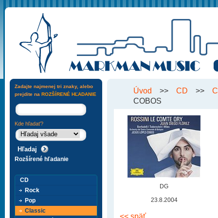
Zadajte najmenej tri znaky, alebo
Úvod
>>
CD
>>
C
prejdite na
ROZŠÍRENÉ HĽADANIE
COBOS
Kde hľadať?
Rozšírené hľadanie
CD
DG
Rock
23.8.2004
Pop
Classic
<< späť