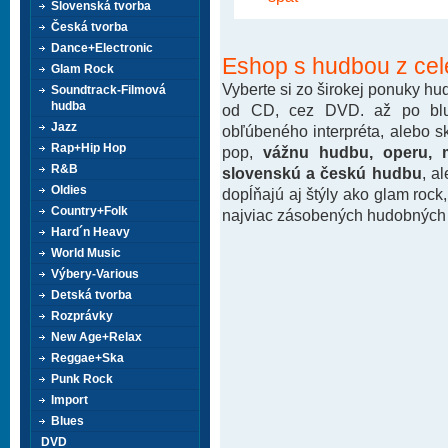
Slovenská tvorba
Česká tvorba
Dance+Electronic
Eshop s hudbou z cel
Glam Rock
Vyberte si zo širokej ponuky h
Soundtrack-Filmová
hudba
od CD, cez DVD. až po blu-
Jazz
obľúbeného interpréta, alebo 
Rap+Hip Hop
pop,
vážnu hudbu, operu, m
R&B
slovenskú a českú hudbu
, a
Oldies
dopĺňajú aj štýly ako glam rock
Country+Folk
najviac zásobených hudobných k
Hard´n Heavy
World Music
Výbery-Various
Detská tvorba
Rozprávky
New Age+Relax
Reggae+Ska
Punk Rock
Import
Blues
DVD