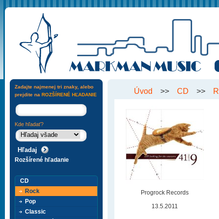
Zadajte najmenej tri znaky, alebo
Úvod
>>
CD
>>
R
prejdite na
ROZŠÍRENÉ HĽADANIE
Kde hľadať?
Rozšírené hľadanie
CD
Rock
Progrock Records
Pop
13.5.2011
Classic