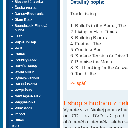
Detailný popis:
Slovenská tvorba
Česká tvorba
Track Listing
Dance+Electronic
Glam Rock
1. Bullet's in the Barrel, The
Soundtrack-Filmová
hudba
2. Living in Hard Times
Jazz
3. Building Blocks
Rap+Hip Hop
4. Feather, The
R&B
5. One in a Bar
Oldies
6. Surface Tension (a Drive T
Country+Folk
7. Promise the Moon
Hard´n Heavy
8. Still Looking for the Answ
World Music
9. Touch, the
Výbery-Various
<< späť
Detská tvorba
Rozprávky
New Age+Relax
Eshop s hudbou z cel
Reggae+Ska
Punk Rock
Vyberte si zo širokej ponuky h
Import
od CD, cez DVD. až po blu-
Blues
obľúbeného interpréta, alebo 
DVD
pop,
vážnu hudbu, operu, m