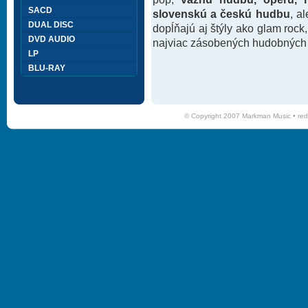
SACD
slovenskú a českú hudbu
, a
DUAL DISC
dopĺňajú aj štýly ako glam rock
DVD AUDIO
najviac zásobených hudobných k
LP
BLU-RAY
© Copyright 2007 Markman Music •
red