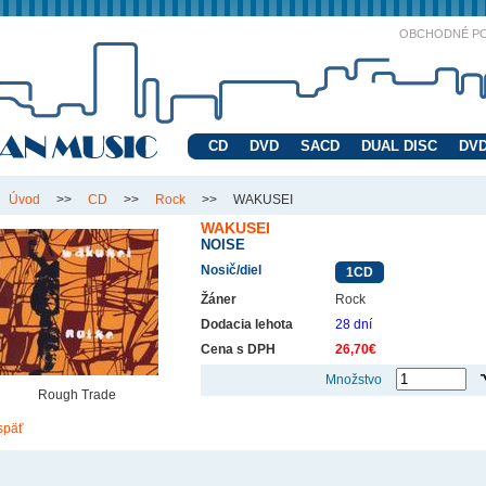
OBCHODNÉ P
CD
DVD
SACD
DUAL DISC
DVD
Úvod
>>
CD
>>
Rock
>>
WAKUSEI
WAKUSEI
NOISE
Nosič/diel
1CD
Žáner
Rock
Dodacia lehota
28 dní
Cena s DPH
26,70€
Množstvo
Rough Trade
späť