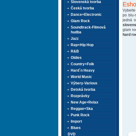
Slovenská tvorba
Esho
Česká tvorba
Vyberte
Dance+Electronic
po blu-
jedná 
Glam Rock
sloven
Soundtrack-Filmová
glam ro
hudba
hard ro
Jazz
Rap+Hip Hop
R&B
Oldies
Country+Folk
Hard´n Heavy
World Music
Výbery-Various
Detská tvorba
Rozprávky
New Age+Relax
Reggae+Ska
Punk Rock
Import
Blues
DVD