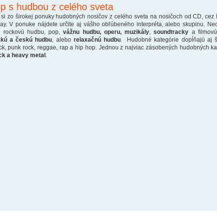
p s hudbou z celého sveta
 si zo širokej ponuky hudobných nosičov z celého sveta na nosičoch od CD, cez
ray. V ponuke nájdete určite aj vášho obľúbeného interpréta, alebo skupinu. Ne
o rockovú hudbu, pop,
vážnu hudbu, operu, muzikály
,
soundtracky
a filmovú
skú a českú hudbu
, alebo
relaxačnú hudbu
. Hudobné kategórie dopĺňajú aj š
ck, punk rock, reggae, rap a hip hop. Jednou z najviac zásobených hudobných kate
ck a heavy metal
.