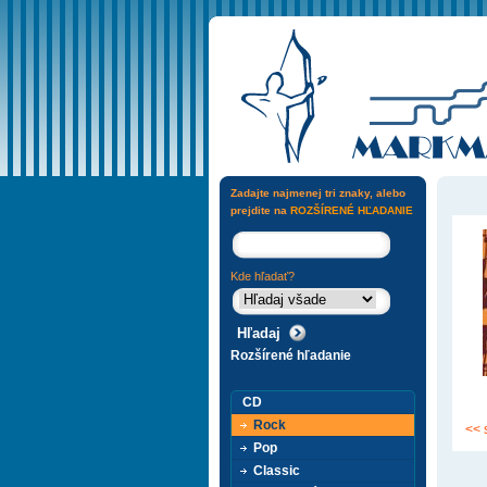
Zadajte najmenej tri znaky, alebo
prejdite na
ROZŠÍRENÉ HĽADANIE
Kde hľadať?
Rozšírené hľadanie
CD
Rock
<< 
Pop
Classic