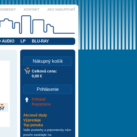
ODMIENKY
KONTAKT
AKO NAKUPOVAŤ
 AUDIO
LP
BLU-RAY
Nákupný košík
Celková cena:
0,00 €
Prihlásenie
Prihlásiť
Registrácia
Akciové tituly
Výpredaje
Top ponuka
Vaše postrehy a pripomienky nám
prosím zasielajte na