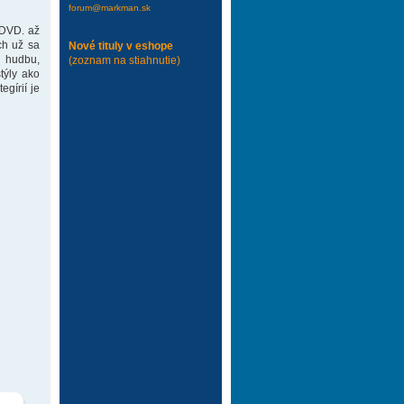
forum@markman.sk
 DVD. až
ch už sa
Nové tituly v eshope
 hudbu,
(zoznam na stiahnutie)
týly ako
gírií je