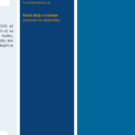
forum@markman.sk
Nové tituly v eshope
(zoznam na stiahnutie)
 DVD. až
ch už sa
 hudbu,
týly ako
gírií je