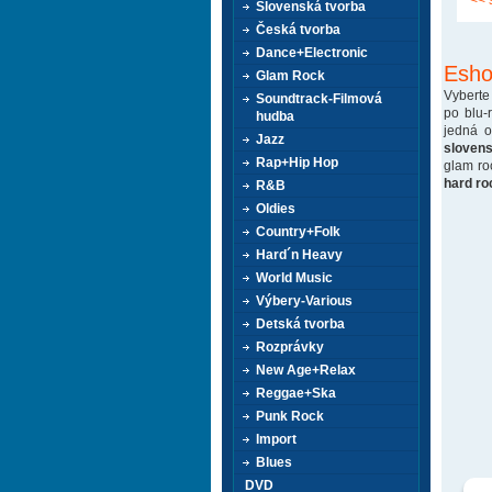
<< 
Slovenská tvorba
Česká tvorba
Dance+Electronic
Esho
Glam Rock
Vyberte
Soundtrack-Filmová
po blu-
hudba
jedná 
Jazz
sloven
Rap+Hip Hop
glam ro
hard ro
R&B
Oldies
Country+Folk
Hard´n Heavy
World Music
Výbery-Various
Detská tvorba
Rozprávky
New Age+Relax
Reggae+Ska
Punk Rock
Import
Blues
DVD