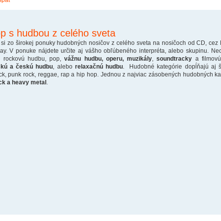
späť
p s hudbou z celého sveta
 si zo širokej ponuky hudobných nosičov z celého sveta na nosičoch od CD, cez
ray. V ponuke nájdete určite aj vášho obľúbeného interpréta, alebo skupinu. Ne
o rockovú hudbu, pop,
vážnu hudbu, operu, muzikály
,
soundtracky
a filmovú
skú a českú hudbu
, alebo
relaxačnú hudbu
. Hudobné kategórie dopĺňajú aj š
ck, punk rock, reggae, rap a hip hop. Jednou z najviac zásobených hudobných kate
ck a heavy metal
.