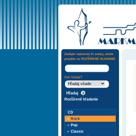
Zadajte najmenej tri znaky, alebo
prejdite na
ROZŠÍRENÉ HĽADANIE
Kde hľadať?
Rozšírené hľadanie
CD
Rock
Pop
Classic