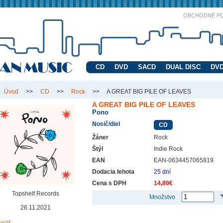
OBCHODNÉ P
CD
DVD
SACD
DUAL DISC
DVD
Úvod
>>
CD
>>
Rock
>>
A GREAT BIG PILE OF LEAVES
A GREAT BIG PILE OF LEAVES
Pono
Nosič/diel
CD
Žáner
Rock
Štýl
Indie Rock
EAN
EAN-0634457065819
Dodacia lehota
25 dní
Cena s DPH
14,80€
Topshelf Records
Množstvo
26.11.2021