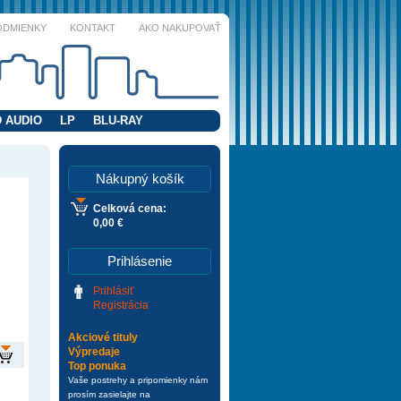
ODMIENKY
KONTAKT
AKO NAKUPOVAŤ
 AUDIO
LP
BLU-RAY
Nákupný košík
Celková cena:
0,00 €
Prihlásenie
Prihlásiť
Registrácia
Akciové tituly
Výpredaje
Top ponuka
Vaše postrehy a pripomienky nám
prosím zasielajte na