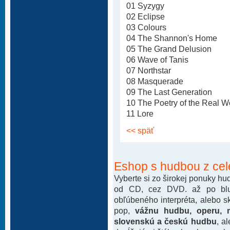
01 Syzygy
02 Eclipse
03 Colours
04 The Shannon's Home
05 The Grand Delusion
06 Wave of Tanis
07 Northstar
08 Masquerade
09 The Last Generation
10 The Poetry of the Real W
11 Lore
<< späť
Eshop s hudbou z cel
Vyberte si zo širokej ponuky h
od CD, cez DVD. až po blu-
obľúbeného interpréta, alebo 
pop,
vážnu hudbu, operu, m
slovenskú a českú hudbu
, a