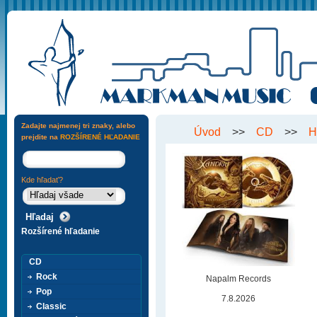
Zadajte najmenej tri znaky, alebo
Úvod
>>
CD
>>
H
prejdite na
ROZŠÍRENÉ HĽADANIE
Kde hľadať?
Rozšírené hľadanie
CD
Rock
Napalm Records
Pop
7.8.2026
Classic