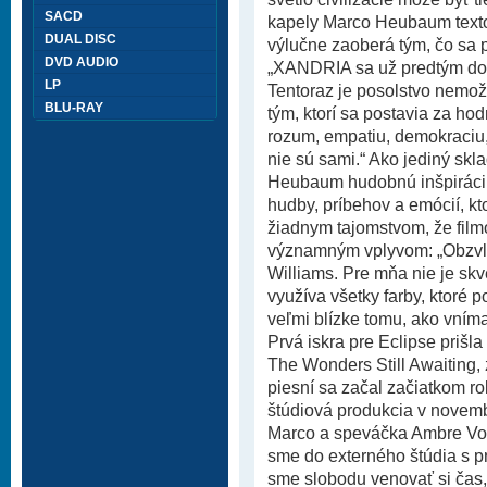
SACD
kapely Marco Heubaum textov
DUAL DISC
výlučne zaoberá tým, čo sa p
DVD AUDIO
„XANDRIA sa už predtým dotkl
LP
Tentoraz je posolstvo nemož
BLU-RAY
tým, ktorí sa postavia za hod
rozum, empatiu, demokraciu,
nie sú sami.“ Ako jediný sk
Heubaum hudobnú inšpiráciu
hudby, príbehov a emócií, kto
žiadnym tajomstvom, že film
významným vplyvom: „Obzvlá
Williams. Pre mňa nie je skv
využíva všetky farby, ktoré po
veľmi blízke tomu, ako vní
Prvá iskra pre Eclipse prišl
The Wonders Still Awaiting,
piesní sa začal začiatkom r
štúdiová produkcia v novemb
Marco a speváčka Ambre Vour
sme do externého štúdia s p
sme slobodu venovať si čas, 