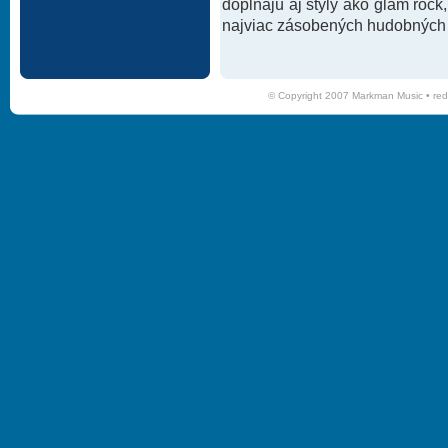
dopĺňajú aj štýly ako glam rock
najviac zásobených hudobných k
© Copyright 2007 Markman Music •
red