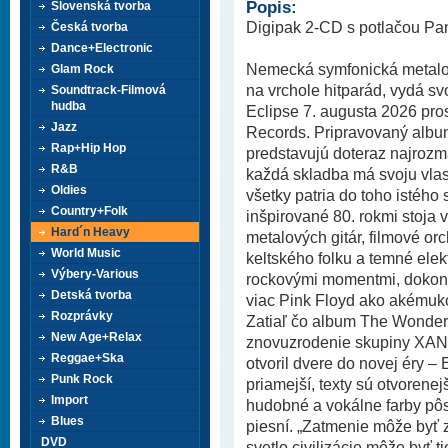
Popis:
Slovenská tvorba
Digipak 2-CD s potlačou Pa
Česká tvorba
Dance+Electronic
Nemecká symfonická metalo
Glam Rock
na vrchole hitparád, vydá s
Soundtrack-Filmová
hudba
Eclipse 7. augusta 2026 pr
Jazz
Records. Pripravovaný album
Rap+Hip Hop
predstavujú doteraz najrozma
R&B
každá skladba má svoju vlast
Oldies
všetky patria do toho istého 
Country+Folk
inšpirované 80. rokmi stoja
Hard´n Heavy
metalových gitár, filmové or
World Music
keltského folku a temné elek
Výbery-Various
rockovými momentmi, dokonca
Detská tvorba
viac Pink Floyd ako akémuk
Rozprávky
Zatiaľ čo album The Wonders
New Age+Relax
znovuzrodenie skupiny XAND
Reggae+Ska
otvoril dvere do novej éry – 
Punk Rock
priamejší, texty sú otvorenej
Import
hudobné a vokálne farby pôs
Blues
piesní. „Zatmenie môže byť
DVD
svetlo civilizácie môže byť 