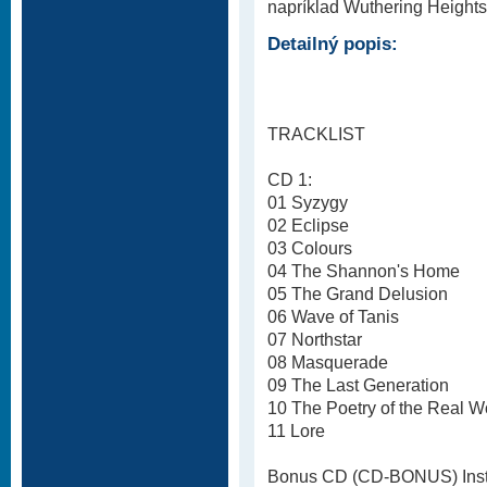
napríklad Wuthering Heights
Detailný popis:
TRACKLIST
CD 1:
01 Syzygy
02 Eclipse
03 Colours
04 The Shannon's Home
05 The Grand Delusion
06 Wave of Tanis
07 Northstar
08 Masquerade
09 The Last Generation
10 The Poetry of the Real W
11 Lore
Bonus CD (CD-BONUS) Inst