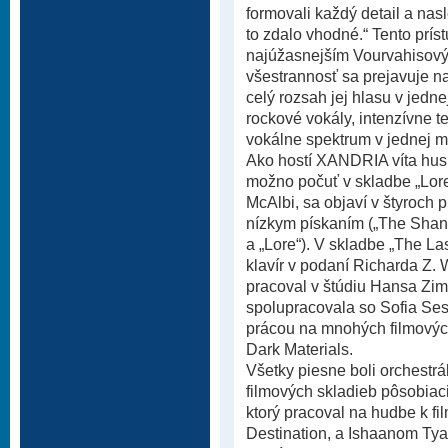
formovali každý detail a na
to zdalo vhodné.“ Tento prís
najúžasnejším Vourvahisov
všestrannosť sa prejavuje na
celý rozsah jej hlasu v jedn
rockové vokály, intenzívne 
vokálne spektrum v jednej m
Ako hostí XANDRIA víta husl
možno počuť v skladbe „Lore“
McAlbi, sa objaví v štyroch 
nízkym pískaním („The Shan
a „Lore“). V skladbe „The La
klavír v podaní Richarda Z. 
pracoval v štúdiu Hansa Zi
spolupracovala so Sofia Ses
prácou na mnohých filmovýc
Dark Materials.
Všetky piesne boli orchestr
filmových skladieb pôsobia
ktorý pracoval na hudbe k f
Destination, a Ishaanom Tya