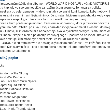
ripravovaným štúdiovým albumom WORLD WAR DINOSAUR otvárajú VICTORIUS
šiu kapitolu vo svojom neustále sa rozširujúcom vesmíre. Tentoraz sa bojisko
prestiera po celej zemeguli – ide o rozsiahly vojenský konflikt medzi kybernetickými
osaurami a vesmírnymi légiami ninjov. Je to najambicióznejší príbeh, aký kedy kap
ozprávala – epický, explozívny a bez ospravedlňovania prehnaný.
oveň album predstavuje moment transformácie: prerodu, ktorá je zároveň odvážna
yhnutná. VICTORIUS posúvajú svoj charakteristický power metal z vesmíru do nov
in – filmovejší, intenzívnejší a nebojácnejší ako kedykoľvek predtým. S albumom W
 Dinosaur kapela nielen pokračuje vo svojej ságe – posúva sa na vyššiu úroveň a
ovo definuje, čím môže byť power metal vo zvuku, rozsahu a duchu.
TORIUS nie sú retro show, ale nostalgický skok do budúcnosti. Pre každého, kto st
i oheň tých starých čias – keď boli hrdinovia nesmrteľní, dobrodružstvá neobmedze
tázia nepoznala hraníc.
ailný popis:
cks
Kingdom of the Strong
World War Dinosaur
Dino Race from Outer Space
Raptor Squad Attack
Brachio Bazooka Battalion
March to War
Evil Mean Megalodon
Dino Power Resistance
Prehistoric Panzer Power
 Lazer Ninja Thunderstorm