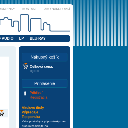
ODMIENKY
KONTAKT
AKO NAKUPOVAŤ
 AUDIO
LP
BLU-RAY
Nákupný košík
Celková cena:
0,00 €
Prihlásenie
Prihlásiť
Registrácia
Akciové tituly
Výpredaje
Top ponuka
Vaše postrehy a pripomienky nám
prosím zasielajte na