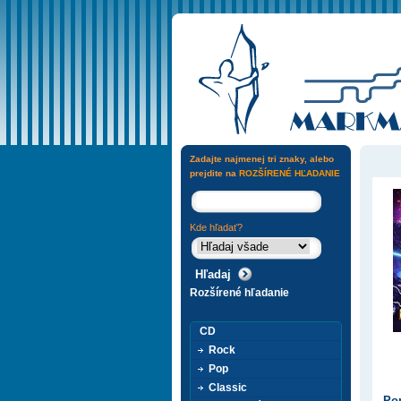
Zadajte najmenej tri znaky, alebo
prejdite na
ROZŠÍRENÉ HĽADANIE
Kde hľadať?
Rozšírené hľadanie
CD
Rock
Pop
Classic
Pop