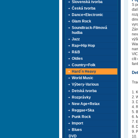
Slovenská tvorba
S p
Česká tvorba
ďal
roz
Dance+Electronic
din
Glam Rock
vyr
Soundtrack-Filmová
Zár
hudba
nev
Jazz
výš
War
Rap+Hip Hop
nan
R&B
VIC
Oldies
cít
fan
Country+Folk
Hard´n Heavy
Det
World Music
Tra
Výbery-Various
Detská tvorba
1. 
2. 
Rozprávky
3. 
New Age+Relax
4. 
Reggae+Ska
5. 
Punk Rock
6. 
7. 
Import
8. 
Blues
9. 
DVD
10.