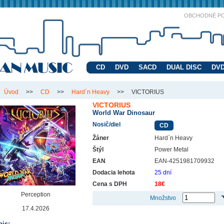
OBCHODNÉ P
CD
DVD
SACD
DUAL DISC
DVD
Úvod
>>
CD
>>
Hard´n Heavy
>>
VICTORIUS
VICTORIUS
World War Dinosaur
Nosič/diel
CD
Žáner
Hard`n Heavy
Štýl
Power Metal
EAN
EAN-4251981709932
Dodacia lehota
25 dní
Cena s DPH
18€
Perception
Množstvo
17.4.2026
is: