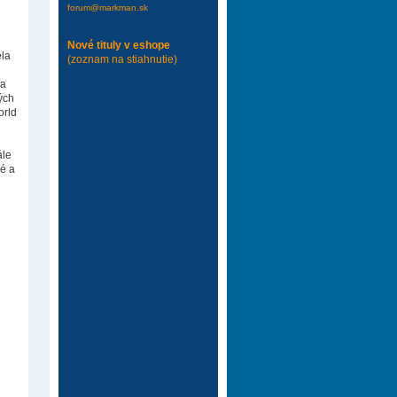
forum@markman.sk
Nové tituly v eshope
ela
(zoznam na stiahnutie)
 a
ých
orld
ále
né a