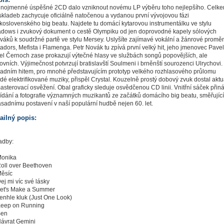
jnojmenné úspěšné 2CD dalo vzniknout novému LP výběru toho nejlepšího. Celk
skladeb zachycuje oficiálně natočenou a vydanou první vývojovou fázi
koslovenského big beatu. Najdete tu domácí kytarovou instrumentálku ve stylu
dows i zvukový dokument o cestě Olympiku od jen doprovodné kapely sólových
váků k soudržné partě ve stylu Mersey. Uslyšíte zajímavé vokální a žánrové promě
adors, Mefista i Flamenga. Petr Novák tu zpívá první velký hit, jeho jmenovec Pavel
el Černoch zase prokazují výtečné hlasy ve službách songů popovějších, ale
tovních. Výjimečnost potvrzují bratislavští Soulmeni i brněnští sourozenci Ulrychovi.
adním hitem, pro mnohé představujícím prototyp velkého rozhlasového průlomu
dé elektrifikované muziky, přispěl Crystal. Kouzelně prostý dobový zvuk dostal aktu
asterovací osvěžení. Obal graficky sleduje osvědčenou CD linii. Vnitřní sáček přiná
ídání a fotografie významných muzikantů ze začátků domácího big beatu, směřujíc
ásadnímu postavení v naší populární hudbě nejen 60. let.
ailný popis:
adby:
Monika
Roll over Beethoven
Měsíc
Dej mi víc své lásky
Let's Make a Summer
Tenhle kluk (Just One Look)
Keep on Running
Sen
Návrat Gemini