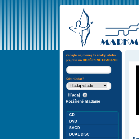
Zadajte najmenej tri znaky, alebo
prejdite na
ROZŠÍRENÉ HĽADANIE
Kde hľadať?
Rozšírené hľadanie
CD
DVD
SACD
DUAL DISC
Pop