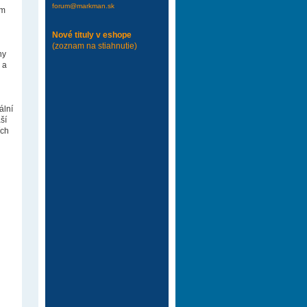
forum@markman.sk
em
Nové tituly v eshope
(zoznam na stiahnutie)
ny
 a
ální
ší
ích