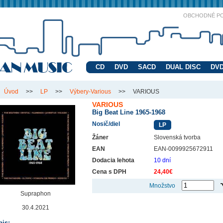
OBCHODNÉ P
CD
DVD
SACD
DUAL DISC
DVD
Úvod
>>
LP
>>
Výbery-Various
>>
VARIOUS
VARIOUS
Big Beat Line 1965-1968
Nosič/diel
LP
Žáner
Slovenská tvorba
EAN
EAN-0099925672911
Dodacia lehota
10 dní
Cena s DPH
24,40€
Množstvo
Supraphon
30.4.2021
is: