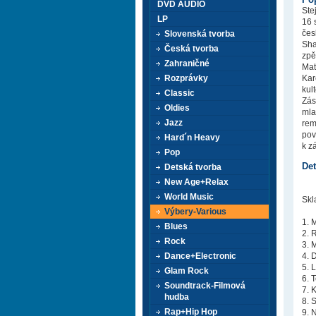
DVD AUDIO
Ste
LP
16 
čes
Slovenská tvorba
Sha
Česká tvorba
zpě
Zahraničné
Mat
Rozprávky
Kar
kul
Classic
Zás
Oldies
mla
Jazz
rem
pov
Hard´n Heavy
k z
Pop
Det
Detská tvorba
New Age+Relax
World Music
Skl
Výbery-Various
1. 
Blues
2. 
Rock
3. 
Dance+Electronic
4. 
5. 
Glam Rock
6. 
Soundtrack-Filmová
7. 
hudba
8. 
Rap+Hip Hop
9. 