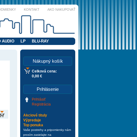
ODMIENKY
KONTAKT
AKO NAKUPOVAŤ
 AUDIO
LP
BLU-RAY
Nákupný košík
Celková cena:
0,00 €
Prihlásenie
Prihlásiť
Registrácia
Akciové tituly
Výpredaje
Top ponuka
Vaše postrehy a pripomienky nám
prosím zasielajte na