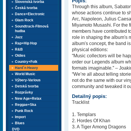
Popis:
Slovenská tvorba
Through this album, Sabaton
Česká tvorba
whose actions continue to s
Dance+Electronic
Arc, Napoleon, Julius Caesa
Glam Rock
Miyamoto Musashi. For the firs
Soundtrack-Filmová
members have contributed to
hudba
role in shaping the album's 
Jazz
album's concept, the band is
Rap+Hip Hop
physical editions:
R&B
“Music collectors will be hap
Oldies
order our Legends album whi
Country+Folk
formats imaginable.” – Joak
Hard´n Heavy
“We’re all about telling stor
World Music
not do the same with our vin
Výbery-Various
community and tweaked it ou
Detská tvorba
Rozprávky
Detailný popis:
New Age+Relax
Tracklist
Reggae+Ska
Punk Rock
1. Templars
Import
2. Hordes Of Khan
Blues
3. A Tiger Among Dragons
DVD