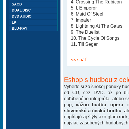
4. Crossing The Rubicon
SACD
5. I, Emperor
DUAL DISC
6. Maid Of Steel
DVD AUDIO
7. Impaler
LP
8. Lightning At The Gates
BLU-RAY
9. The Duelist
10. The Cycle Of Songs
11. Till Seger
<< späť
Eshop s hudbou z cel
Vyberte si zo širokej ponuky h
od CD, cez DVD. až po blu-
obľúbeného interpréta, alebo 
pop,
vážnu hudbu, operu, m
slovenskú a českú hudbu
, a
dopĺňajú aj štýly ako glam rock
najviac zásobených hudobných k