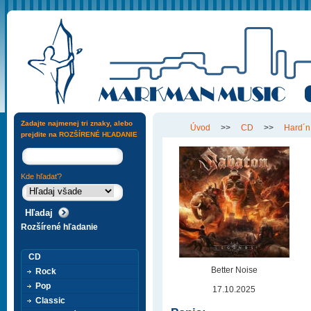
Zadajte najmenej tri znaky, alebo
Úvod
>>
CD
>>
Hard´n
prejdite na
ROZŠÍRENÉ HĽADANIE
Kde hľadať?
Rozšírené hľadanie
CD
Better Noise
Rock
Pop
17.10.2025
Classic