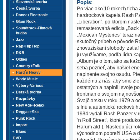
Popis:
Slovenská tvorba
Po viac ako 10 rokoch ticha a
Česká tvorba
hardrocková kapela Rash P
Dance+Electronic
„Liberation“, po ktorom nasl
Glam Rock
remasterovaná edícia „Back 
Soundtrack-Filmová
hudba
„Mexican Mysteries“ teraz n
Jazz
skutočný príbeh o pôvode Ra
Rap+Hip Hop
znovuzískaní slobody, zatiaľ
R&B
ju využívame, podľa lídra k
Oldies
„Album je o tom, ako sa každ
Country+Folk
seba pozrieť, aby našiel en
Hard´n Heavy
naplnenie svojho osudu. Pie
World Music
každému z nás, aby sme zlepš
Výbery-Various
ostatných a naplnili svoje po
Detská tvorba
frontman o svojom najnovšo
Rozprávky
Švajčiarsku v roku 1979 a o
New Age+Relax
silnú a autentickú rockovú h
Reggae+Ska
1984 vydali Rash Panzer v 
Punk Rock
‘n Roll Street“, ktoré produ
Import
Harum atď.). Nasledujúci rok
Blues
východnom pobreží USA a do
DVD
hitparád. Po návrate do Euró