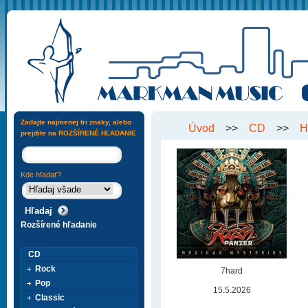
Zadajte najmenej tri znaky, alebo
Úvod
>>
CD
>>
H
prejdite na
ROZŠÍRENÉ HĽADANIE
Kde hľadať?
Rozšírené hľadanie
CD
Rock
7hard
Pop
15.5.2026
Classic