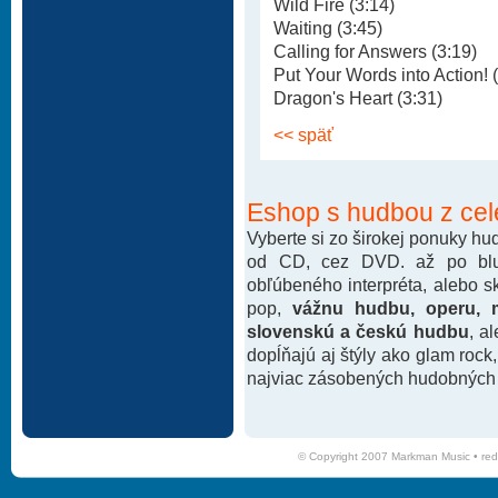
Wild Fire (3:14)
Waiting (3:45)
Calling for Answers (3:19)
Put Your Words into Action! 
Dragon's Heart (3:31)
<< späť
Eshop s hudbou z cel
Vyberte si zo širokej ponuky h
od CD, cez DVD. až po blu-
obľúbeného interpréta, alebo 
pop,
vážnu hudbu, operu, m
slovenskú a českú hudbu
, a
dopĺňajú aj štýly ako glam rock
najviac zásobených hudobných k
© Copyright 2007 Markman Music •
red