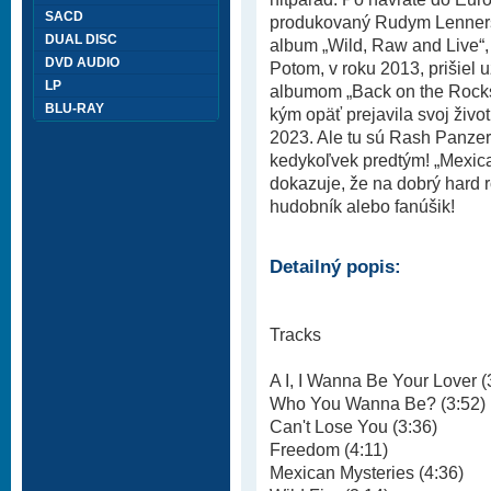
SACD
produkovaný Rudym Lennerso
DUAL DISC
album „Wild, Raw and Live“, 
DVD AUDIO
Potom, v roku 2013, prišie
LP
albumom „Back on the Rocks“
BLU-RAY
kým opäť prejavila svoj živo
2023. Ale tu sú Rash Panzer:
kedykoľvek predtým! „Mexican
dokazuje, že na dobrý hard roc
hudobník alebo fanúšik!
Detailný popis:
Tracks
A I, I Wanna Be Your Lover (
Who You Wanna Be? (3:52)
Can't Lose You (3:36)
Freedom (4:11)
Mexican Mysteries (4:36)