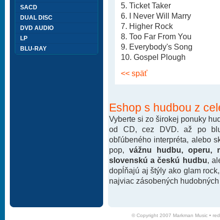
5. Ticket Taker
SACD
6. I Never Will Marry
DUAL DISC
7. Higher Rock
DVD AUDIO
8. Too Far From You
LP
9. Everybody's Song
BLU-RAY
10. Gospel Plough
<< späť
Eshop s hudbou z cel
Vyberte si zo širokej ponuky h
od CD, cez DVD. až po blu-
obľúbeného interpréta, alebo 
pop,
vážnu hudbu, operu, m
slovenskú a českú hudbu
, a
dopĺňajú aj štýly ako glam rock
najviac zásobených hudobných k
© Copyright 2007 Markman Music •
red