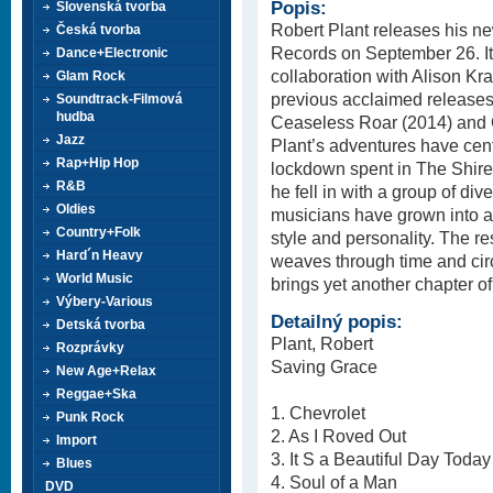
Popis:
Slovenská tvorba
Robert Plant releases his 
Česká tvorba
Records on September 26. I
Dance+Electronic
collaboration with Alison Kr
Glam Rock
previous acclaimed releases
Soundtrack-Filmová
hudba
Ceaseless Roar (2014) and Ca
Jazz
Plant’s adventures have cen
Rap+Hip Hop
lockdown spent in The Shire
R&B
he fell in with a group of div
Oldies
musicians have grown into a
Country+Folk
style and personality. The re
Hard´n Heavy
weaves through time and cir
World Music
brings yet another chapter of
Výbery-Various
Detailný popis:
Detská tvorba
Plant, Robert
Rozprávky
Saving Grace
New Age+Relax
Reggae+Ska
1. Chevrolet
Punk Rock
2. As I Roved Out
Import
3. It S a Beautiful Day Today
Blues
4. Soul of a Man
DVD