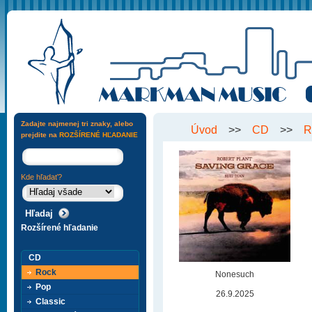
Zadajte najmenej tri znaky, alebo
Úvod
>>
CD
>>
R
prejdite na
ROZŠÍRENÉ HĽADANIE
Kde hľadať?
Rozšírené hľadanie
CD
Rock
Nonesuch
Pop
26.9.2025
Classic