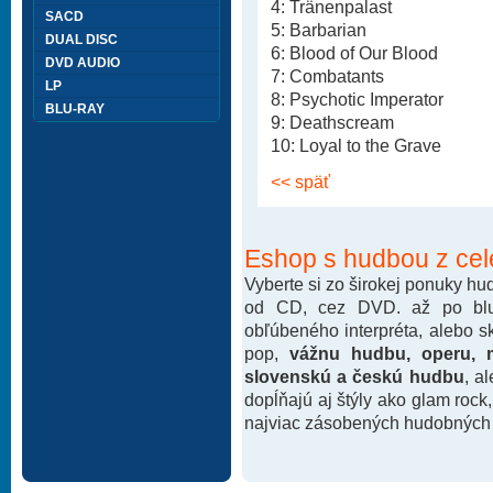
4: Tränenpalast
SACD
5: Barbarian
DUAL DISC
6: Blood of Our Blood
DVD AUDIO
7: Combatants
LP
8: Psychotic Imperator
BLU-RAY
9: Deathscream
10: Loyal to the Grave
<< späť
Eshop s hudbou z cel
Vyberte si zo širokej ponuky h
od CD, cez DVD. až po blu-
obľúbeného interpréta, alebo 
pop,
vážnu hudbu, operu, m
slovenskú a českú hudbu
, a
dopĺňajú aj štýly ako glam rock
najviac zásobených hudobných k