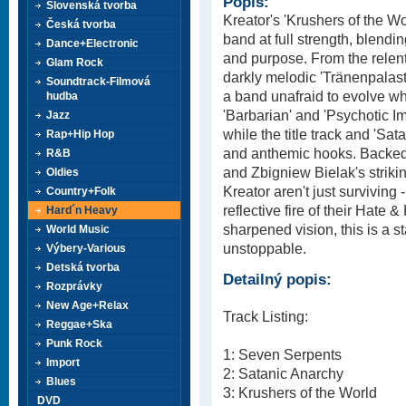
Popis:
Slovenská tvorba
Kreator's 'Krushers of the Wor
Česká tvorba
band at full strength, blendin
Dance+Electronic
and purpose. From the relent
Glam Rock
darkly melodic 'Tränenpalast
Soundtrack-Filmová
a band unafraid to evolve whil
hudba
'Barbarian' and 'Psychotic Im
Jazz
while the title track and 'Sa
Rap+Hip Hop
and anthemic hooks. Backed
R&B
and Zbigniew Bielak's strikin
Oldies
Kreator aren't just surviving -
Country+Folk
reflective fire of their Hate 
Hard´n Heavy
sharpened vision, this is a 
World Music
unstoppable.
Výbery-Various
Detská tvorba
Detailný popis:
Rozprávky
New Age+Relax
Track Listing:
Reggae+Ska
Punk Rock
1: Seven Serpents
Import
2: Satanic Anarchy
Blues
3: Krushers of the World
DVD