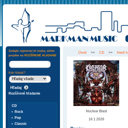
Zadajte najmenej tri znaky, alebo
Úvod
>>
CD
>>
Hard´n
prejdite na
ROZŠÍRENÉ HĽADANIE
Kde hľadať?
Rozšírené hľadanie
CD
Nuclear Blast
Rock
Pop
16.1.2026
Classic