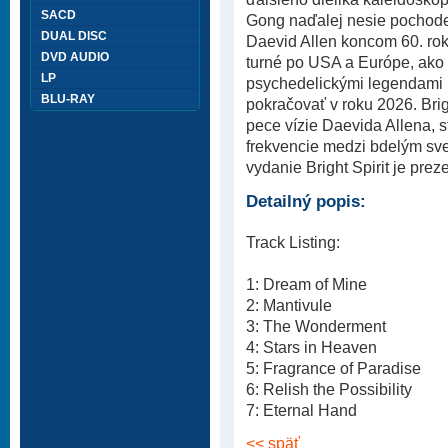
SACD
Gong naďalej nesie pochodeň,
DUAL DISC
Daevid Allen koncom 60. rok
DVD AUDIO
turné po USA a Európe, ako a
LP
psychedelickými legendami 
BLU-RAY
pokračovať v roku 2026. Brigh
pece vízie Daevida Allena, s
frekvencie medzi bdelým sve
vydanie Bright Spirit je pre
Detailný popis:
Track Listing:
1: Dream of Mine
2: Mantivule
3: The Wonderment
4: Stars in Heaven
5: Fragrance of Paradise
6: Relish the Possibility
7: Eternal Hand
<< späť