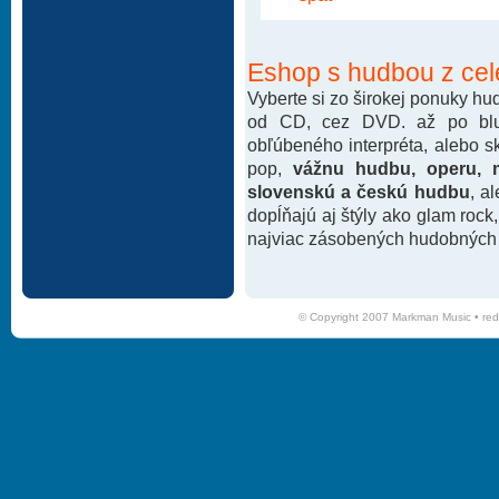
Eshop s hudbou z cel
Vyberte si zo širokej ponuky h
od CD, cez DVD. až po blu-
obľúbeného interpréta, alebo 
pop,
vážnu hudbu, operu, m
slovenskú a českú hudbu
, a
dopĺňajú aj štýly ako glam rock
najviac zásobených hudobných k
© Copyright 2007 Markman Music •
red