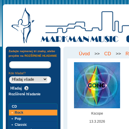
Zadajte najmenej tri znaky, alebo
Úvod
>>
CD
>>
R
prejdite na
ROZŠÍRENÉ HĽADANIE
Kde hľadať?
Rozšírené hľadanie
CD
Rock
Kscope
Pop
13.3.2026
Classic