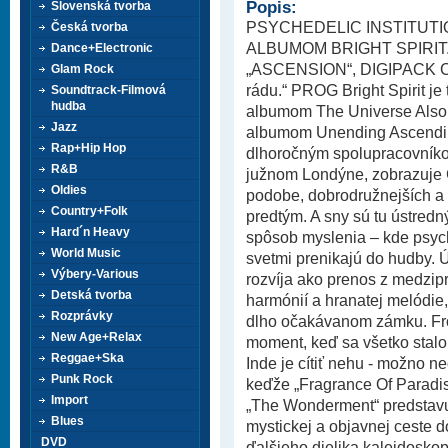
Popis:
Slovenská tvorba
PSYCHEDELIC INSTITUT
Česká tvorba
ALBUMOM BRIGHT SPIRIT.
Dance+Electronic
„ASCENSION“, DIGIPACK CD
Glam Rock
rádu.“ PROG Bright Spirit je t
Soundtrack-Filmová
hudba
albumom The Universe Also 
Jazz
albumom Unending Ascending 
Rap+Hip Hop
dlhoročným spolupracovník
R&B
južnom Londýne, zobrazuje G
Oldies
podobe, dobrodružnejších a
Country+Folk
predtým. A sny sú tu ústredný
Hard´n Heavy
spôsob myslenia – kde psyc
World Music
svetmi prenikajú do hudby.
Výbery-Various
rozvíja ako prenos z medzipro
Detská tvorba
harmónií a hranatej melódie,
Rozprávky
dlho očakávanom zámku. Fro
New Age+Relax
moment, keď sa všetko stalo
Reggae+Ska
Inde je cítiť nehu - možno 
Punk Rock
keďže „Fragrance Of Paradis
Import
„The Wonderment“ predstavu
Blues
mystickej a objavnej ceste d
DVD
ďalšieho dielika kaleidoskopic