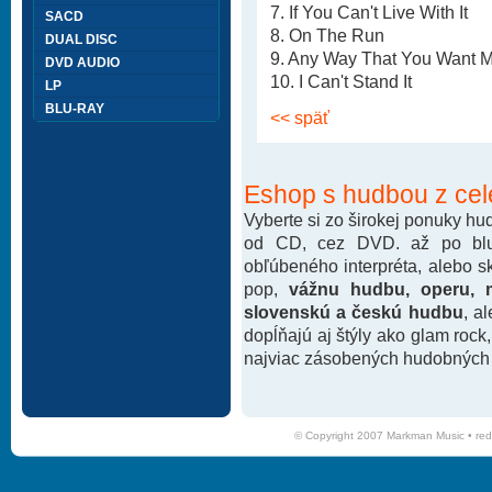
7. If You Can't Live With It
SACD
8. On The Run
DUAL DISC
9. Any Way That You Want 
DVD AUDIO
10. I Can't Stand It
LP
BLU-RAY
<< späť
Eshop s hudbou z cel
Vyberte si zo širokej ponuky h
od CD, cez DVD. až po blu-
obľúbeného interpréta, alebo 
pop,
vážnu hudbu, operu, m
slovenskú a českú hudbu
, a
dopĺňajú aj štýly ako glam rock
najviac zásobených hudobných k
© Copyright 2007 Markman Music •
red