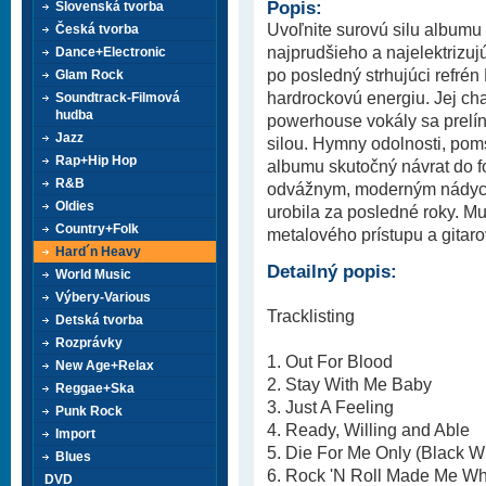
Popis:
Slovenská tvorba
Uvoľnite surovú silu albumu „
Česká tvorba
najprudšieho a najelektrizuj
Dance+Electronic
po posledný strhujúci refrén 
Glam Rock
hardrockovú energiu. Jej cha
Soundtrack-Filmová
hudba
powerhouse vokály sa prelí
Jazz
silou. Hymny odolnosti, pom
Rap+Hip Hop
albumu skutočný návrat do f
R&B
odvážnym, moderným nádycho
Oldies
urobila za posledné roky. Mu
Country+Folk
metalového prístupu a gitar
Hard´n Heavy
Detailný popis:
World Music
Výbery-Various
Tracklisting
Detská tvorba
Rozprávky
1. Out For Blood
New Age+Relax
2. Stay With Me Baby
Reggae+Ska
3. Just A Feeling
Punk Rock
4. Ready, Willing and Able
Import
5. Die For Me Only (Black 
Blues
6. Rock 'N Roll Made Me Wh
DVD