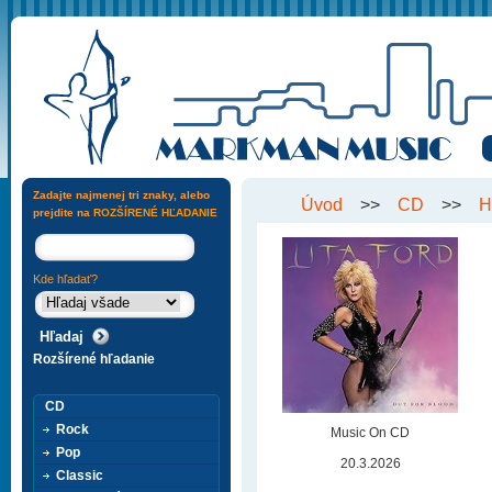
Zadajte najmenej tri znaky, alebo
Úvod
>>
CD
>>
H
prejdite na
ROZŠÍRENÉ HĽADANIE
Kde hľadať?
Rozšírené hľadanie
CD
Rock
Music On CD
Pop
20.3.2026
Classic