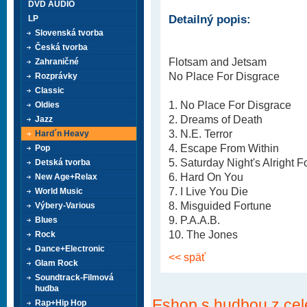
DVD AUDIO
Detailný popis:
LP
Slovenská tvorba
Česká tvorba
Flotsam and Jetsam
Zahraničné
No Place For Disgrace
Rozprávky
Classic
1. No Place For Disgrace
Oldies
2. Dreams of Death
Jazz
3. N.E. Terror
Hard´n Heavy
4. Escape From Within
Pop
5. Saturday Night's Alright F
Detská tvorba
6. Hard On You
New Age+Relax
7. I Live You Die
World Music
8. Misguided Fortune
Výbery-Various
9. P.A.A.B.
Blues
10. The Jones
Rock
Dance+Electronic
<< späť
Glam Rock
Soundtrack-Filmová
hudba
Eshop s hudbou z cel
Rap+Hip Hop