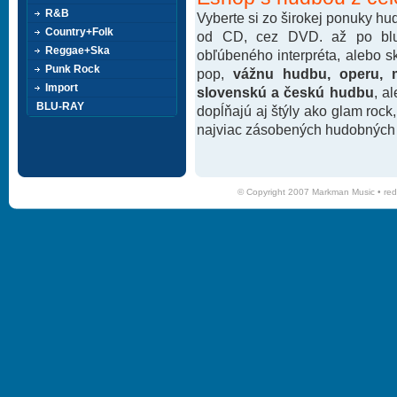
R&B
Vyberte si zo širokej ponuky h
Country+Folk
od CD, cez DVD. až po blu-
Reggae+Ska
obľúbeného interpréta, alebo 
Punk Rock
pop,
vážnu hudbu, operu, m
Import
slovenskú a českú hudbu
, a
BLU-RAY
dopĺňajú aj štýly ako glam rock
najviac zásobených hudobných k
© Copyright 2007 Markman Music •
red