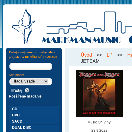
Zadajte najmenej tri znaky, alebo
Úvod
>>
LP
>>
H
prejdite na
ROZŠÍRENÉ HĽADANIE
JETSAM
Kde hľadať?
Rozšírené hľadanie
CD
DVD
SACD
Music On Vinyl
DUAL DISC
23.9.2022