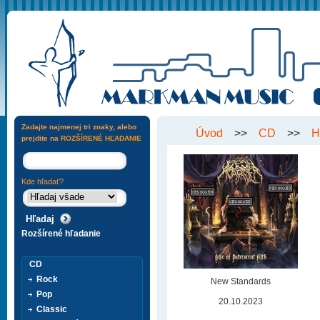
Zadajte najmenej tri znaky, alebo
Úvod
>>
CD
>>
H
prejdite na
ROZŠÍRENÉ HĽADANIE
Kde hľadať?
Rozšírené hľadanie
CD
Rock
New Standards
Pop
20.10.2023
Classic