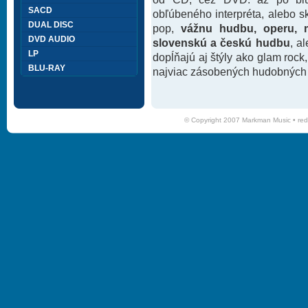
SACD
obľúbeného interpréta, alebo 
DUAL DISC
pop,
vážnu hudbu, operu, m
DVD AUDIO
slovenskú a českú hudbu
, a
LP
dopĺňajú aj štýly ako glam rock
BLU-RAY
najviac zásobených hudobných k
© Copyright 2007 Markman Music •
red