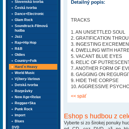
Detailný popis:
Slovenská tvorba
Česká tvorba
Dance+Electronic
TRACKS
Glam Rock
Soundtrack-Filmová
hudba
1. AN UNSETTLED SOUL
Jazz
2. GRATIFICATION THRO
Rap+Hip Hop
3. INGESTING EXCREME
R&B
4. DWELLING WITH HATR
Oldies
5. VACANT BLUE EYES
Country+Folk
6. RELIC OF PUTRESCENT
Hard´n Heavy
7. ANOTHER FORM OF EV
World Music
8. GAGGING ON REGURG
Výbery-Various
9. HIDE THE CORPSE
Detská tvorba
10. AGGRESSIVE PSYCHO
Rozprávky
<< späť
New Age+Relax
Reggae+Ska
Punk Rock
Eshop s hudbou z cel
Import
Blues
Vyberte si zo širokej ponuky h
DVD
od CD, cez DVD. až po blu-