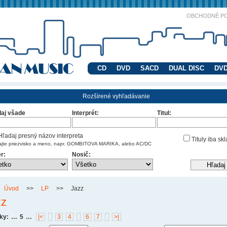
OBCHODNÉ P
CD
DVD
SACD
DUAL DISC
DVD
Rozšírené vyhľadávanie
aj všade
Interprét:
Titul:
ľadaj presný názov interpreta
Tituly iba sk
ajte priezvisko a meno, napr. GOMBITOVA MARIKA, alebo AC/DC
r:
Nosič:
Úvod
>>
LP
>>
Jazz
zz
ky:
…
5
…
|<
3
4
6
7
>|