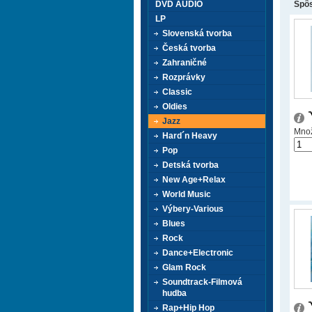
DVD AUDIO
Spôs
LP
Slovenská tvorba
Česká tvorba
Zahraničné
Rozprávky
Classic
Oldies
Jazz
Množ
Hard´n Heavy
Pop
Detská tvorba
New Age+Relax
World Music
Výbery-Various
Blues
Rock
Dance+Electronic
Glam Rock
Soundtrack-Filmová
hudba
Rap+Hip Hop