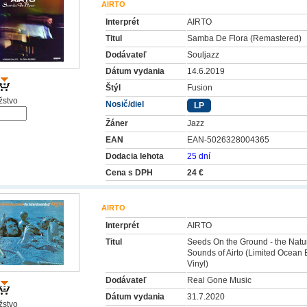
AIRTO
Interprét
AIRTO
Titul
Samba De Flora (Remastered)
Dodávateľ
Souljazz
Dátum vydania
14.6.2019
Štýl
Fusion
stvo
Nosič/diel
LP
Žáner
Jazz
EAN
EAN-5026328004365
Dodacia lehota
25 dní
Cena s DPH
24 €
AIRTO
Interprét
AIRTO
Titul
Seeds On the Ground - the Natu
Sounds of Airto (Limited Ocean 
Vinyl)
Dodávateľ
Real Gone Music
Dátum vydania
31.7.2020
stvo