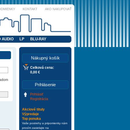
ODMIENKY
KONTAKT
AKO NAKUPOVAŤ
 AUDIO
LP
BLU-RAY
Nákupný košík
Celková cena:
0,00 €
ladom
Prihlásenie
Prihlásiť
Registrácia
Akciové tituly
Výpredaje
Top ponuka
Vaše postrehy a pripomienky nám
prosím zasielajte na