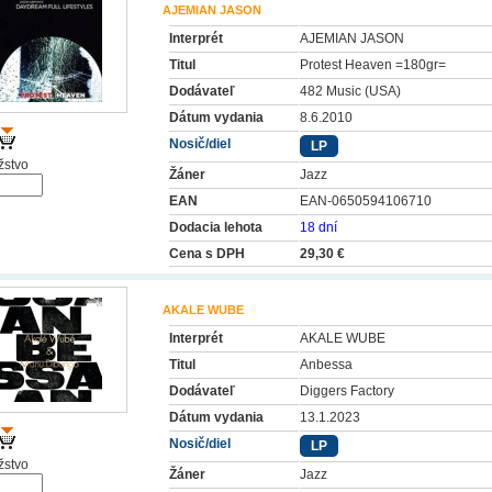
AJEMIAN JASON
Interprét
AJEMIAN JASON
Titul
Protest Heaven =180gr=
Dodávateľ
482 Music (USA)
Dátum vydania
8.6.2010
Nosič/diel
LP
stvo
Žáner
Jazz
EAN
EAN-0650594106710
Dodacia lehota
18 dní
Cena s DPH
29,30 €
AKALE WUBE
Interprét
AKALE WUBE
Titul
Anbessa
Dodávateľ
Diggers Factory
Dátum vydania
13.1.2023
Nosič/diel
LP
stvo
Žáner
Jazz