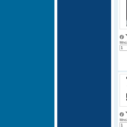
Množ
Množ