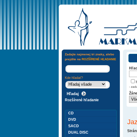
Zadajte najmenej tri znaky, alebo
prejdite na
ROZŠÍRENÉ HĽADANIE
Hľad
Kde hľadať?
H
- zad
Žáne
Rozšírené hľadanie
CD
DVD
Ja
SACD
Strán
DUAL DISC