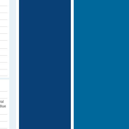
ral
Blue