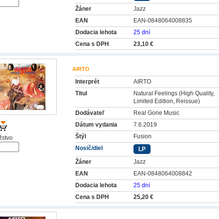
Žáner
Jazz
EAN
EAN-0848064008835
Dodacia lehota
25 dní
Cena s DPH
23,10 €
AIRTO
Interprét
AIRTO
Titul
Natural Feelings (High Quality,
Limited Edition, Reissue)
Dodávateľ
Real Gone Music
Dátum vydania
7.6.2019
Štýl
Fusion
stvo
Nosič/diel
LP
Žáner
Jazz
EAN
EAN-0848064008842
Dodacia lehota
25 dní
Cena s DPH
25,20 €