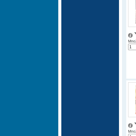
Množ
Množ