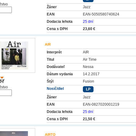
stvo
Žáner
Jazz
EAN
EAN-5050580740624
Dodacia lehota
25 dní
Cena s DPH
23,60 €
AIR
Interprét
AIR
Titul
Air Time
Dodávateľ
Nessa
Dátum vydania
14.2.2017
Štýl
Fusion
stvo
Nosič/diel
LP
Žáner
Jazz
EAN
EAN-0827020001219
Dodacia lehota
25 dní
Cena s DPH
21,50 €
AIRTO