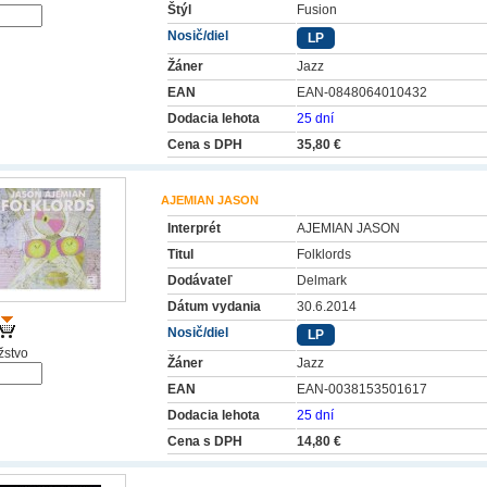
Štýl
Fusion
Nosič/diel
LP
Žáner
Jazz
EAN
EAN-0848064010432
Dodacia lehota
25 dní
Cena s DPH
35,80 €
AJEMIAN JASON
Interprét
AJEMIAN JASON
Titul
Folklords
Dodávateľ
Delmark
Dátum vydania
30.6.2014
Nosič/diel
LP
stvo
Žáner
Jazz
EAN
EAN-0038153501617
Dodacia lehota
25 dní
Cena s DPH
14,80 €