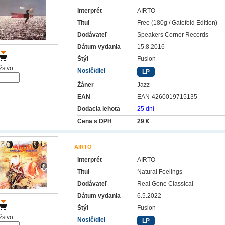
Interprét
AIRTO
Titul
Free (180g / Gatefold Edition)
Dodávateľ
Speakers Corner Records
Dátum vydania
15.8.2016
Štýl
Fusion
stvo
Nosič/diel
LP
Žáner
Jazz
EAN
EAN-4260019715135
Dodacia lehota
25 dní
Cena s DPH
29 €
AIRTO
Interprét
AIRTO
Titul
Natural Feelings
Dodávateľ
Real Gone Classical
Dátum vydania
6.5.2022
Štýl
Fusion
stvo
Nosič/diel
LP