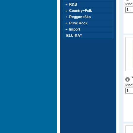
Množ
R&B
Country+Folk
Reggae+Ska
Punk Rock
Import
BLU-RAY
Množ