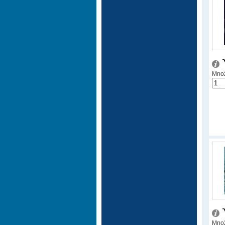
Množ
Množ