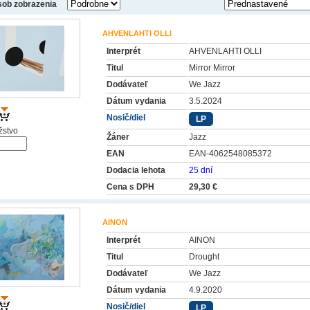
ob zobrazenia
AHVENLAHTI OLLI
Interprét
AHVENLAHTI OLLI
Titul
Mirror Mirror
Dodávateľ
We Jazz
Dátum vydania
3.5.2024
Nosič/diel
LP
stvo
Žáner
Jazz
EAN
EAN-4062548085372
Dodacia lehota
25 dní
Cena s DPH
29,30 €
AINON
Interprét
AINON
Titul
Drought
Dodávateľ
We Jazz
Dátum vydania
4.9.2020
Nosič/diel
LP