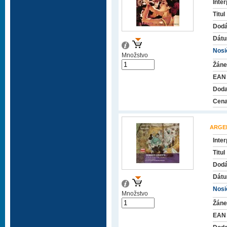
Inter
Titul
Dodá
Dátu
Nosič
Množstvo
Žáne
EAN
Doda
Cena
ARGE
Inter
Titul
Dodá
Dátu
Nosič
Množstvo
Žáne
EAN