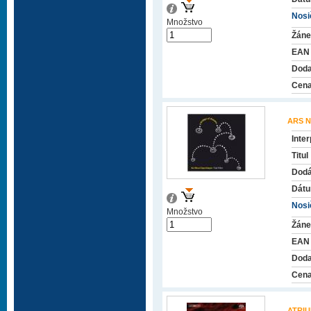
Nosič
Množstvo
Žáne
EAN
Doda
Cena
ARS 
Inter
Titul
Dodá
Dátu
Nosič
Množstvo
Žáne
EAN
Doda
Cena
ATRIU