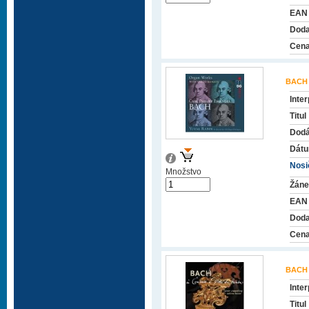
EAN
Doda
Cena
BACH 
Inter
Titul
Dodá
Dátu
Nosič
Množstvo
Žáne
EAN
Doda
Cena
BACH 
Inter
Titul