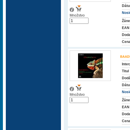
Dátu
Nosič
Množstvo
Žáne
EAN
Doda
Cena
BAAD
Inter
Titul
Dodá
Dátu
Nosič
Množstvo
Žáne
EAN
Doda
Cena