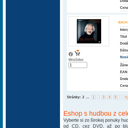
Doda
Cena
BACH
Inter
Titul
Dodá
Dátu
Nosič
Množstvo
Žáne
EAN
Doda
Cena
Stránky:
2
…
1
3
4
5
>|
Eshop s hudbou z cel
Vyberte si zo širokej ponuky h
od CD, cez DVD. až po blu-