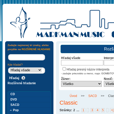
Zadajte najmenej tri znaky, alebo
Rozší
prejdite na
ROZŠÍRENÉ HĽADANIE
Hľadaj všade
Interpr
Kde hľadať?
Hľadaj presný názov interpreta
- zadajte priezvisko a meno, napr. GOMBI
Žáner:
Nosič:
Rozšírené hľadanie
CD
Úvod
>>
SACD
>>
Clas
DVD
Classic
SACD
Pop
Stránky:
2
…
1
3
4
5
>|