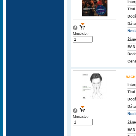
Inter
Titul
Dodá
Dátu
Nosič
Množstvo
Žáne
EAN
Doda
Cena
BACH
Inter
Titul
Dodá
Dátu
Nosič
Množstvo
Žáne
EAN