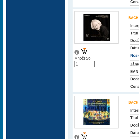
Cena
BACH
Inter
Titul
Dodá
Dátu
Nosič
Množstvo
Žáne
EAN
Doda
Cena
BACH
Inter
Titul
Dodá
Dátu