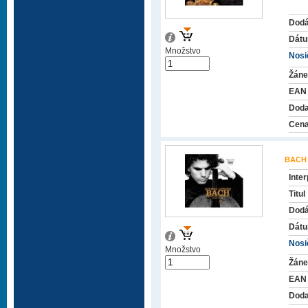
Dodá
Dátu
Množstvo
Nosič
Žáne
EAN
Doda
Cena
BACH
Inter
Titul
Dodá
Dátu
Nosič
Množstvo
Žáne
EAN
Doda