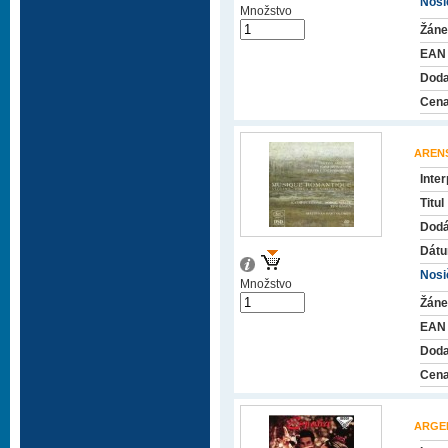
Nosič
Množstvo
Žáne
EAN
Doda
Cena
AREN
Inter
Titul
Dodá
Dátu
Nosič
Množstvo
Žáne
EAN
Doda
Cena
ARGE