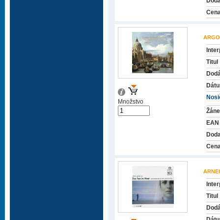
Doda
Cena
ARGO
Inter
Titul
Dodá
Dátu
Nosič
Množstvo
Žáne
EAN
Doda
Cena
ARNE
Inter
Titul
Dodá
Dátu