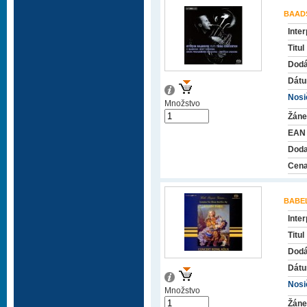
BAADS
Inter
Titul
Dodá
Dátu
Nosič
Množstvo
Žáne
EAN
Doda
Cena
BABEL
Inter
Titul
Dodá
Dátu
Nosič
Množstvo
Žáne