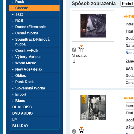
Rock
Spôsob zobrazenia
Classic
Jazz
ANTH
R&B
Inter
Dance+Electronic
Titul
Česká tvorba
Dodá
Soundtrack-Filmová
hudba
Dátu
Country+Folk
Nosič
Množstvo
Výbery-Various
Žáne
World Music
EAN
New Age+Relax
Oldies
Doda
Punk Rock
Cena
Slovenská tvorba
Import
ARAK
Blues
Inter
DUAL DISC
Titul
DVD AUDIO
LP
Dodá
BLU-RAY
Dátu