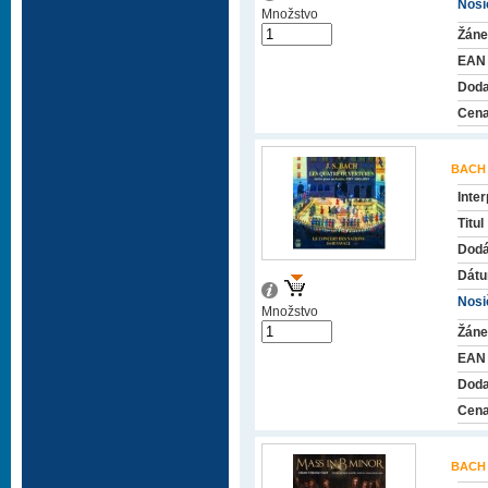
Nosič
Množstvo
Žáne
EAN
Doda
Cena
BACH
Inter
Titul
Dodá
Dátu
Nosič
Množstvo
Žáne
EAN
Doda
Cena
BACH