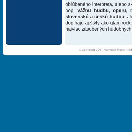
obľúbeného interpréta, alebo 
pop,
vážnu hudbu, operu, m
slovenskú a českú hudbu
, a
dopĺňajú aj štýly ako glam rock
najviac zásobených hudobných k
© Copyright 2007 Markman Music •
red