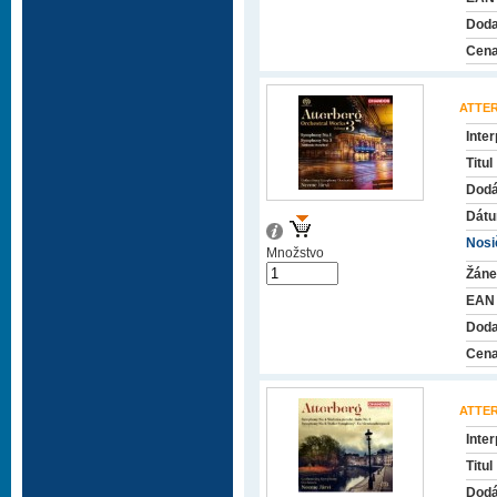
Doda
Cena
ATTE
Inter
Titul
Dodá
Dátu
Nosič
Množstvo
Žáne
EAN
Doda
Cena
ATTE
Inter
Titul
Dodá