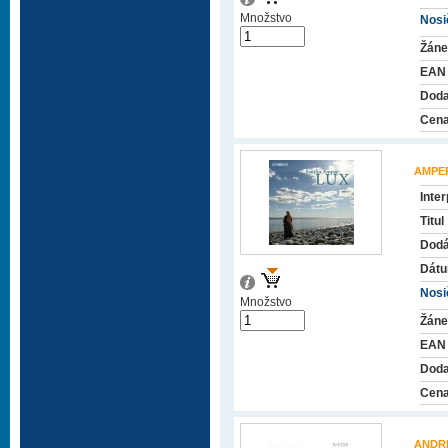
Množstvo
Nosič
Žáne
EAN
Doda
Cena
AMPER
Inter
Titul
Dodá
Dátu
Nosič
Množstvo
Žáne
EAN
Doda
Cena
ANDR