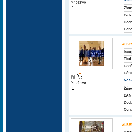
Množstvo
Žáne
EAN
Doda
Cena
ALBEN
Inter
Titul
Dodá
Dátu
Nosič
Množstvo
Žáne
EAN
Doda
Cena
ALBEN