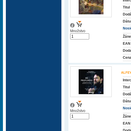
Inter
Titul
Dodá
Dátu
Nosič
Množstvo
Žáne
EAN
Doda
Cena
ALFEY
Inter
Titul
Dodá
Dátu
Nosič
Množstvo
Žáne
EAN
Doda