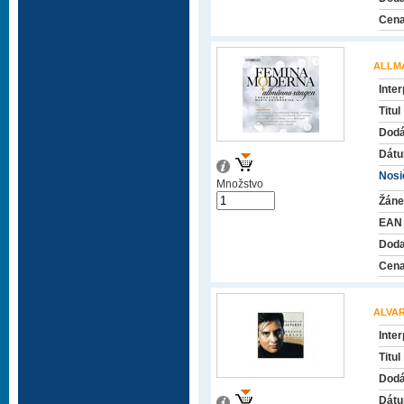
Cena
ALLM
Inter
Titul
Dodá
Dátu
Nosič
Množstvo
Žáne
EAN
Doda
Cena
ALVA
Inter
Titul
Dodá
Dátu