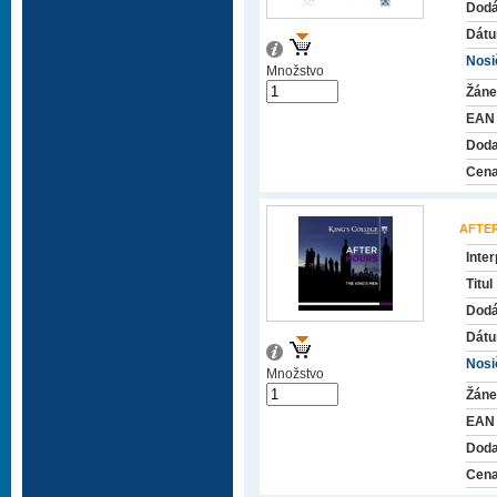
Dodá
Dátu
Nosič
Množstvo
Žáne
EAN
Doda
Cena
AFTE
Inter
Titul
Dodá
Dátu
Nosič
Množstvo
Žáne
EAN
Doda
Cena