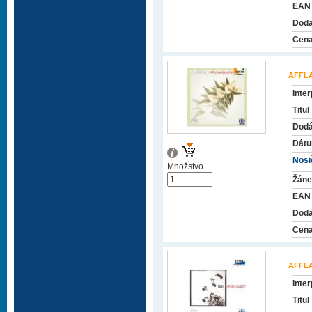
EAN
Doda
Cena
AFFL
Inter
Titul
Dodá
Dátu
Nosič
Množstvo
Žáne
EAN
Doda
Cena
AFFL
Inter
Titul