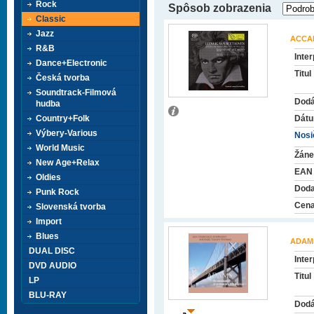
Rock
Spôsob zobrazenia
Classic
Jazz
ACCA
R&B
Inter
Dance+Electronic
Titul
Česká tvorba
Soundtrack-Filmová
Dodá
hudba
Country+Folk
Dátu
Výbery-Various
Nosič
World Music
Žáne
New Age+Relax
EAN
Oldies
Doda
Punk Rock
Cena
Slovenská tvorba
Import
Blues
ADAMS
DUAL DISC
Inter
DVD AUDIO
Titul
LP
BLU-RAY
Dodá