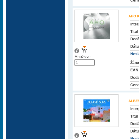
Cena
AHO K
Inter
Titul
Dodá
Dátu
Nosič
Množstvo
Žáne
EAN
Doda
Cena
ALBEN
Inter
Titul
Dodá
Dátu
Nosič