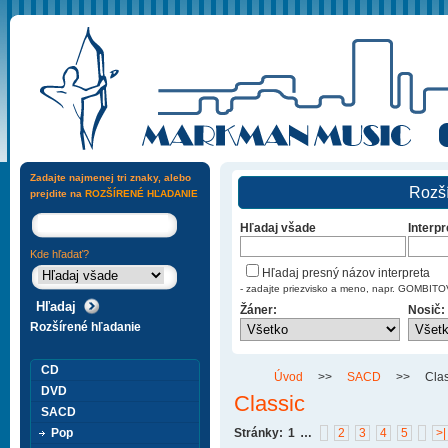
Zadajte najmenej tri znaky, alebo
Rozší
prejdite na
ROZŠÍRENÉ HĽADANIE
Hľadaj všade
Interpr
Kde hľadať?
Hľadaj presný názov interpreta
- zadajte priezvisko a meno, napr. GOMBI
Žáner:
Nosič:
Rozšírené hľadanie
CD
Úvod
>>
SACD
>>
Clas
DVD
Classic
SACD
Pop
Stránky:
1
…
2
3
4
5
>|