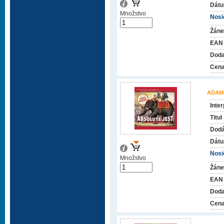
Dátu
Množstvo
Nosič
Žáne
EAN
Doda
Cena
ADAM
Inter
Titul
Dodá
Dátu
Nosič
Množstvo
Žáne
EAN
Doda
Cena