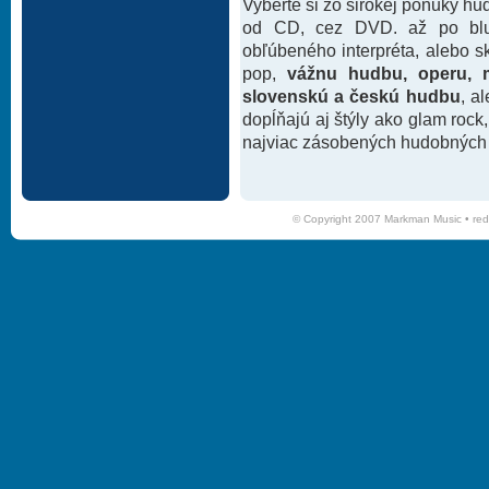
Vyberte si zo širokej ponuky h
od CD, cez DVD. až po blu-
obľúbeného interpréta, alebo 
pop,
vážnu hudbu, operu, m
slovenskú a českú hudbu
, a
dopĺňajú aj štýly ako glam rock
najviac zásobených hudobných k
© Copyright 2007 Markman Music •
red