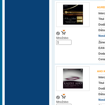
AGRE
Inter
Titul
Dodá
Dátu
Nosič
Množstvo
Žáne
EAN
Doda
Cena
AHO K
Inter
Titul
Dodá
Dátu
Nosič
Množstvo