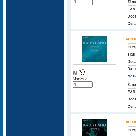
Žáne
EAN
Doda
Cena
AHO K
Inter
Titul
Dodá
Dátu
Nosič
Množstvo
Žáne
EAN
Doda
Cena
AHO K
Inter