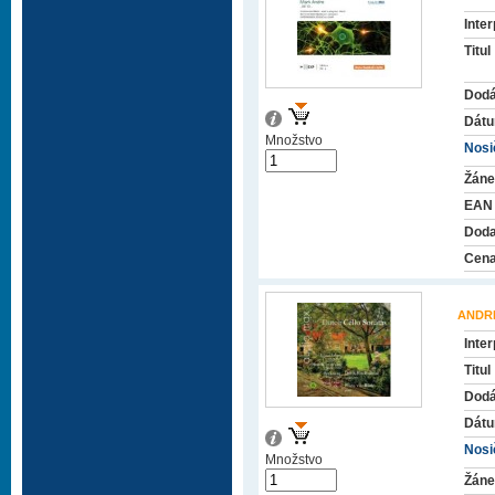
Inter
Titul
Dodá
Dátu
Množstvo
Nosič
Žáne
EAN
Doda
Cena
ANDR
Inter
Titul
Dodá
Dátu
Nosič
Množstvo
Žáne