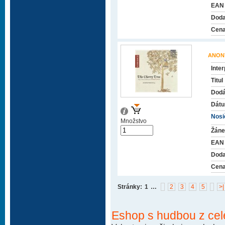
EAN
Doda
Cena
ANON
Inter
Titul
Dodá
Dátu
Nosič
Množstvo
Žáne
EAN
Doda
Cena
Stránky:
1
…
2
3
4
5
>|
Eshop s hudbou z cel