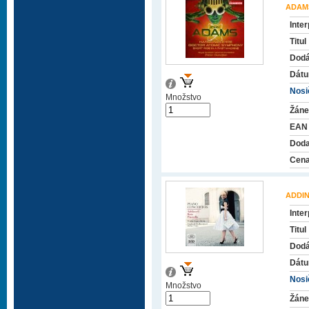
ADAM
Inter
Titul
Dodá
Dátu
Nosič
Množstvo
Žáne
EAN
Doda
Cena
ADDI
Inter
Titul
Dodá
Dátu
Nosič
Množstvo
Žáne