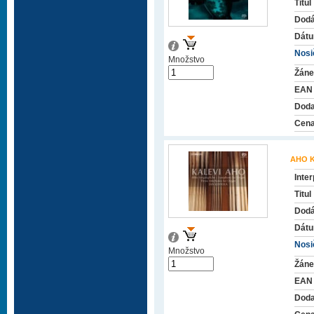
Titul
Dodá
Dátu
Nosič
Množstvo
Žáne
EAN
Doda
Cena
AHO K
Inter
Titul
Dodá
Dátu
Nosič
Množstvo
Žáne
EAN
Doda