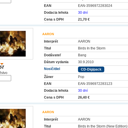
EAN
EAN-3596972283024
Dodacia lehota
30 dní
Cena s DPH
21,70 €
AARON
Interprét
AARON
Titul
Birds In the Storm
Dodávateľ
Bang
Dátum vydania
30.9.2010
Nosič/diel
CD-Digipack
stvo
Žáner
Pop
EAN
EAN-3596972283123
Dodacia lehota
30 dní
Cena s DPH
26,40 €
AARON
Interprét
AARON
Titul
Birds In the Storm (New Edition)