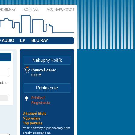
ODMIENKY
KONTAKT
AKO NAKUPOVAŤ
 AUDIO
LP
BLU-RAY
Nákupný košík
Celková cena:
0,00 €
ladom
Prihlásenie
Prihlásiť
Registrácia
Akciové tituly
Výpredaje
Top ponuka
Vaše postrehy a pripomienky nám
prosím zasielajte na