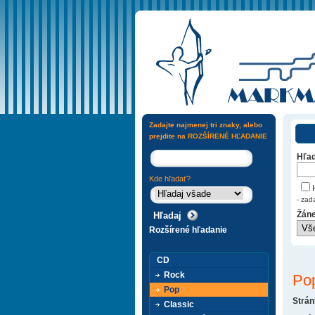
Zadajte najmenej tri znaky, alebo
prejdite na
ROZŠÍRENÉ HĽADANIE
Hľad
Kde hľadať?
H
- zad
Žáne
Rozšírené hľadanie
CD
Rock
Po
Pop
Strán
Classic