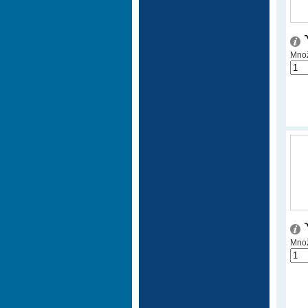
Množ
Množ