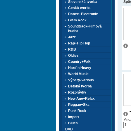
Slovenská tvorba
Spôs
Česká tvorba
Dance+Electronic
Glam Rock
Soundtrack-Filmová
hudba
Jazz
Rap+Hip Hop
R&B
Oldies
Country+Folk
Hard´n Heavy
World Music
Výbery-Various
Detská tvorba
Rozprávky
New Age+Relax
Reggae+Ska
Punk Rock
Import
Množ
Blues
DVD