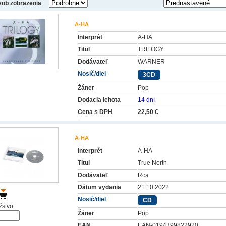
ob zobrazenia
A-HA
Interprét
A-HA
Titul
TRILOGY
Dodávateľ
WARNER
Nosič/diel
3CD
Žáner
Pop
Dodacia lehota
14 dní
Cena s DPH
22,50 €
A-HA
Interprét
A-HA
Titul
True North
Dodávateľ
Rca
Dátum vydania
21.10.2022
Nosič/diel
CD
stvo
Žáner
Pop
EAN
EAN-0194399822920