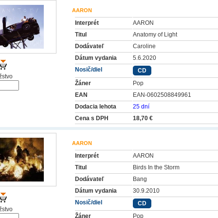
AARON
Interprét
AARON
Titul
Anatomy of Light
Dodávateľ
Caroline
Dátum vydania
5.6.2020
Nosič/diel
CD
stvo
Žáner
Pop
EAN
EAN-0602508849961
Dodacia lehota
25 dní
Cena s DPH
18,70 €
AARON
Interprét
AARON
Titul
Birds In the Storm
Dodávateľ
Bang
Dátum vydania
30.9.2010
Nosič/diel
CD
stvo
Žáner
Pop