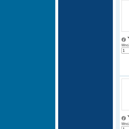
Množ
Množ