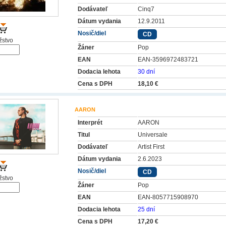
Dodávateľ
Cinq7
Dátum vydania
12.9.2011
Nosič/diel
CD
stvo
Žáner
Pop
EAN
EAN-3596972483721
Dodacia lehota
30 dní
Cena s DPH
18,10 €
AARON
Interprét
AARON
Titul
Universale
Dodávateľ
Artist First
Dátum vydania
2.6.2023
Nosič/diel
CD
stvo
Žáner
Pop
EAN
EAN-8057715908970
Dodacia lehota
25 dní
Cena s DPH
17,20 €