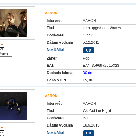
AARON
Interprét
AARON
Titul
Unplugged and Waves
Dodávateľ
Cinq7
Dátum vydania
5.12.2011
Nosič/diel
CD
stvo
Žáner
Pop
EAN
EAN-3596972515323
Dodacia lehota
30 dní
Cena s DPH
15,30 €
AARON
Interprét
AARON
Titul
We Cut the Night
Dodávateľ
Bang
Dátum vydania
18.9.2015
Nosič/diel
CD