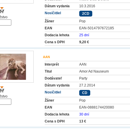
Dátum vydania
10.3.2016
Nosič/diel
2CD
stvo
Žáner
Pop
EAN
EAN-5014797672185
Dodacia lehota
25 dní
Cena s DPH
9,20 €
AAN
Interprét
AAN
Titul
Amor Ad Nauseum
Dodávateľ
Party
Dátum vydania
27.2.2014
Nosič/diel
CD
stvo
Žáner
Pop
EAN
EAN-0888174420080
Dodacia lehota
30 dní
Cena s DPH
13 €