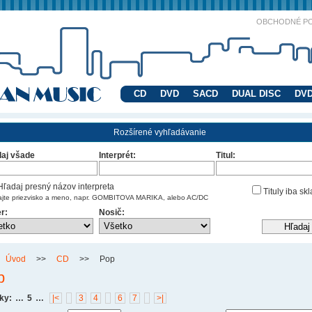
OBCHODNÉ P
CD
DVD
SACD
DUAL DISC
DVD
Rozšírené vyhľadávanie
aj všade
Interprét:
Titul:
ľadaj presný názov interpreta
Tituly iba sk
ajte priezvisko a meno, napr. GOMBITOVA MARIKA, alebo AC/DC
r:
Nosič:
Úvod
>>
CD
>>
Pop
p
ky:
…
5
…
|<
3
4
6
7
>|