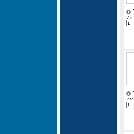
Množ
Množ