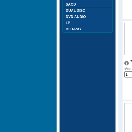
SACD
DUAL DISC
DVD AUDIO
LP
BLU-RAY
Množ