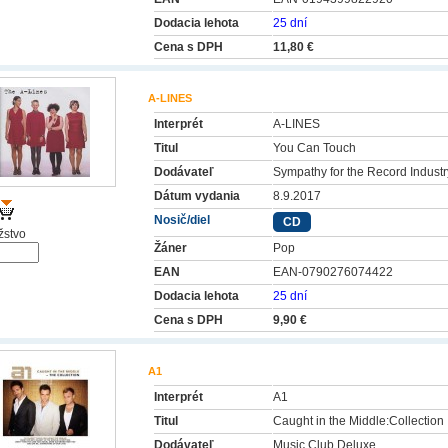
Dodacia lehota
25 dní
Cena s DPH
11,80 €
A-LINES
Interprét
A-LINES
Titul
You Can Touch
Dodávateľ
Sympathy for the Record Industr
Dátum vydania
8.9.2017
Nosič/diel
CD
stvo
Žáner
Pop
EAN
EAN-0790276074422
Dodacia lehota
25 dní
Cena s DPH
9,90 €
A1
Interprét
A1
Titul
Caught in the Middle:Collection
Dodávateľ
Music Club Deluxe