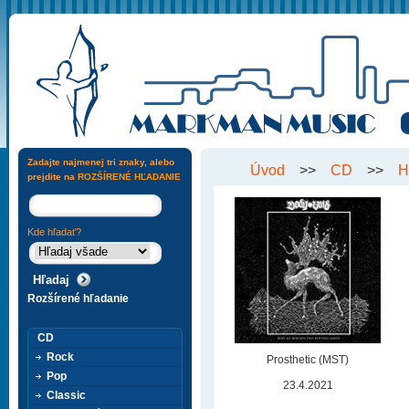
Zadajte najmenej tri znaky, alebo
Úvod
>>
CD
>>
H
prejdite na
ROZŠÍRENÉ HĽADANIE
Kde hľadať?
Rozšírené hľadanie
CD
Rock
Prosthetic (MST)
Pop
23.4.2021
Classic