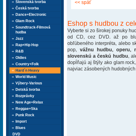
<< späť
Slovenská tvorba
Česká tvorba
Dance+Electronic
Glam Rock
Eshop s hudbou z cel
Soundtrack-Filmová
Vyberte si zo širokej ponuky h
hudba
od CD, cez DVD. až po blu-
Jazz
obľúbeného interpréta, alebo 
Rap+Hip Hop
pop,
vážnu hudbu, operu, m
R&B
slovenskú a českú hudbu
, a
Oldies
dopĺňajú aj štýly ako glam rock
Country+Folk
najviac zásobených hudobných k
Hard´n Heavy
World Music
Výbery-Various
Detská tvorba
Rozprávky
New Age+Relax
Reggae+Ska
Punk Rock
Import
Blues
DVD