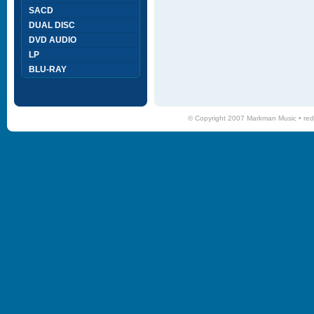
SACD
DUAL DISC
DVD AUDIO
LP
BLU-RAY
© Copyright 2007 Markman Music •
red