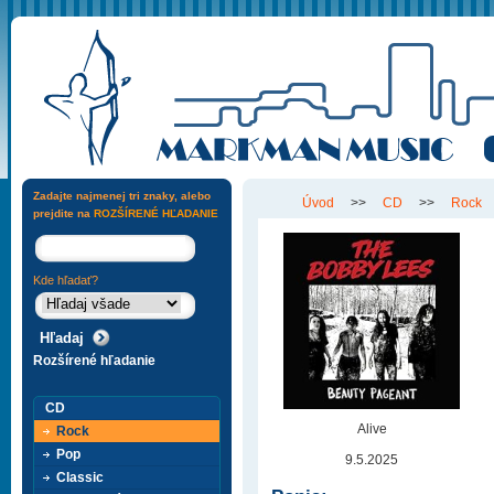
Zadajte najmenej tri znaky, alebo
Úvod
>>
CD
>>
Rock
prejdite na
ROZŠÍRENÉ HĽADANIE
Kde hľadať?
Rozšírené hľadanie
CD
Alive
Rock
Pop
9.5.2025
Classic