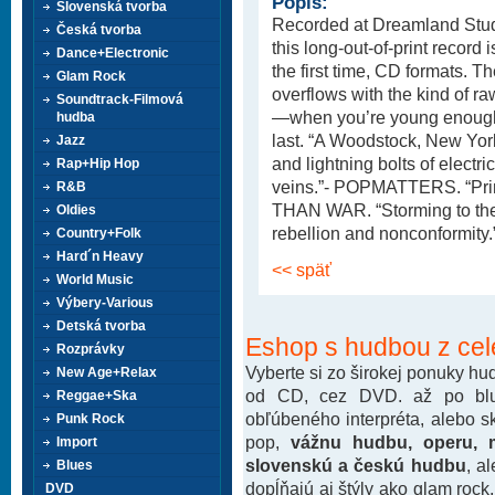
Popis:
Slovenská tvorba
Recorded at Dreamland Studio
Česká tvorba
this long-out-of-print record 
Dance+Electronic
the first time, CD formats. 
Glam Rock
overflows with the kind of r
Soundtrack-Filmová
—when you’re young enough t
hudba
last. “A Woodstock, New York
Jazz
and lightning bolts of electri
Rap+Hip Hop
veins.”- POPMATTERS. “Primal
R&B
THAN WAR. “Storming to the
Oldies
rebellion and nonconformi
Country+Folk
Hard´n Heavy
<< späť
World Music
Výbery-Various
Detská tvorba
Eshop s hudbou z cel
Rozprávky
Vyberte si zo širokej ponuky h
New Age+Relax
od CD, cez DVD. až po blu-
Reggae+Ska
obľúbeného interpréta, alebo 
Punk Rock
pop,
vážnu hudbu, operu, m
Import
slovenskú a českú hudbu
, a
Blues
dopĺňajú aj štýly ako glam rock
DVD