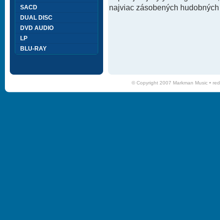
najviac zásobených hudobných k
SACD
DUAL DISC
DVD AUDIO
LP
BLU-RAY
© Copyright 2007 Markman Music •
red