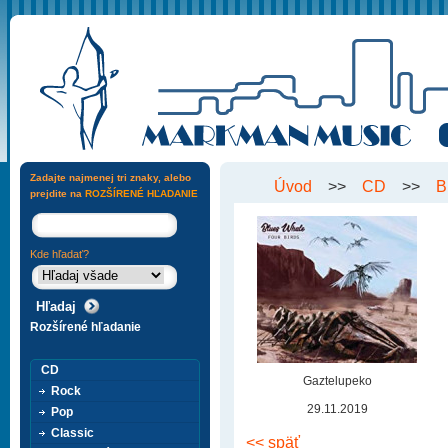
Zadajte najmenej tri znaky, alebo
Úvod
>>
CD
>>
B
prejdite na
ROZŠÍRENÉ HĽADANIE
Kde hľadať?
Rozšírené hľadanie
CD
Gaztelupeko
Rock
29.11.2019
Pop
Classic
<< späť