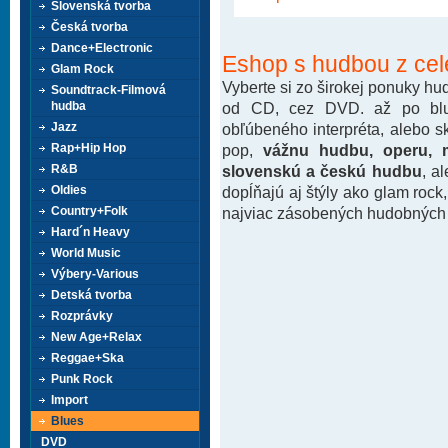
Slovenská tvorba
Česká tvorba
Dance+Electronic
Eshop s hudbou z cel
Glam Rock
Vyberte si zo širokej ponuky h
Soundtrack-Filmová
od CD, cez DVD. až po blu-
hudba
obľúbeného interpréta, alebo 
Jazz
pop,
vážnu hudbu, operu, m
Rap+Hip Hop
slovenskú a českú hudbu
, a
R&B
dopĺňajú aj štýly ako glam rock
Oldies
najviac zásobených hudobných k
Country+Folk
Hard´n Heavy
World Music
Výbery-Various
Detská tvorba
Rozprávky
New Age+Relax
Reggae+Ska
Punk Rock
Import
Blues
DVD