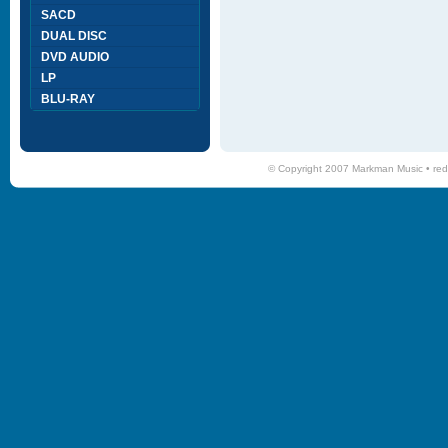
SACD
DUAL DISC
DVD AUDIO
LP
BLU-RAY
© Copyright 2007 Markman Music •
red