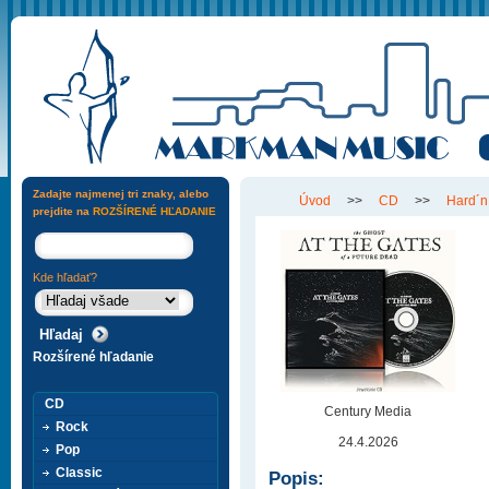
Zadajte najmenej tri znaky, alebo
Úvod
>>
CD
>>
Hard´n
prejdite na
ROZŠÍRENÉ HĽADANIE
Kde hľadať?
Rozšírené hľadanie
CD
Century Media
Rock
24.4.2026
Pop
Classic
Popis: