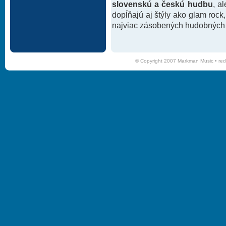
slovenskú a českú hudbu
, a
dopĺňajú aj štýly ako glam rock
najviac zásobených hudobných k
© Copyright 2007 Markman Music •
red