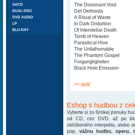
The Dissonant Void
SACD
Det Oerhorda
DUAL DISC
A Ritual of Waste
DVD AUDIO
In Dark Distortion
LP
Of Interstellar Death
BLU-RAY
Tomb of Heaven
Parasitical Hive
The Unfathomable
The Phantom Gospel
Forgangligheten
Black Hole Emission
<< späť
Eshop s hudbou z cel
Vyberte si zo širokej ponuky h
od CD, cez DVD. až po blu-
obľúbeného interpréta, alebo 
pop,
vážnu hudbu, operu, m