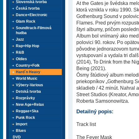
Slovenská tvorba
At the Gates je švédska mel
Česká tvorba
ktorá vznikla v roku 1990.
Dance+Electronic
Gothenburg Sound v polovici 
Glam Rock
Flames. Pred prvým rozpuste
Soundtrack-Filmová
štyri albumy, pričom posledn
hudba
Album bol vnímaný ako medz
Jazz
polovici 90. rokov. Po opäto
Rap+Hip Hop
pôvodne jednorazovom turné
R&B
vystupovaní a vydala tri ďal
Oldies
(2014), To Drink from the Nig
Country+Folk
Being (2021).
Hard´n Heavy
Ôsmy štúdiový album melodi
World Music
priekopníkov „Gothenburg S
Výbery-Various
skladieb / 42 minút. Nahral
Detská tvorba
Street Studios (Kreator, Am
Rozprávky
Roberta Samsonowitza.
New Age+Relax
Detailný popis:
Reggae+Ska
Punk Rock
Track list
Import
Blues
The Fever Mask
DVD