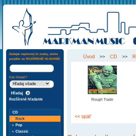
Zadajte najmenej tri znaky, alebo
Úvod
>>
CD
>>
R
prejdite na
ROZŠÍRENÉ HĽADANIE
Kde hľadať?
Rozšírené hľadanie
Rough Trade
CD
<< späť
Rock
Pop
Classic