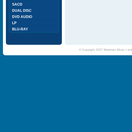
SACD
DUAL DISC
DVD AUDIO
LP
BLU-RAY
© Copyright 2007 Markman Music •
red