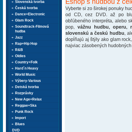
Eshop s hudbou z cel
Slovenská tvorba
Vyberte si zo širokej ponuky h
Česká tvorba
od CD, cez DVD. až po blu-
Dance+Electronic
obľúbeného interpréta, alebo 
Glam Rock
pop,
vážnu hudbu, operu, m
Soundtrack-Filmová
hudba
slovenskú a českú hudbu
, a
Jazz
dopĺňajú aj štýly ako glam rock
Rap+Hip Hop
najviac zásobených hudobných k
R&B
Oldies
Country+Folk
Hard´n Heavy
World Music
Výbery-Various
Detská tvorba
Rozprávky
New Age+Relax
Reggae+Ska
Punk Rock
Import
Blues
DVD