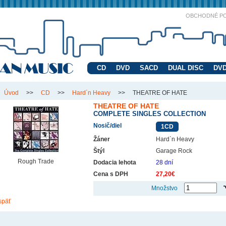
OBCHODNÉ P
CD
DVD
SACD
DUAL DISC
DVD
Úvod
>>
CD
>>
Hard´n Heavy
>>
THEATRE OF HATE
THEATRE OF HATE
COMPLETE SINGLES COLLECTION
Nosič/diel
1CD
Žáner
Hard`n Heavy
Štýl
Garage Rock
Rough Trade
Dodacia lehota
28 dní
Cena s DPH
27,20€
Množstvo
späť