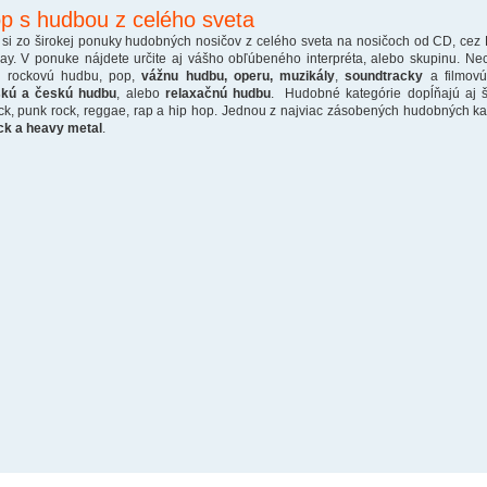
p s hudbou z celého sveta
 si zo širokej ponuky hudobných nosičov z celého sveta na nosičoch od CD, cez
ray. V ponuke nájdete určite aj vášho obľúbeného interpréta, alebo skupinu. Ne
o rockovú hudbu, pop,
vážnu hudbu, operu, muzikály
,
soundtracky
a filmovú
skú a českú hudbu
, alebo
relaxačnú hudbu
. Hudobné kategórie dopĺňajú aj š
ck, punk rock, reggae, rap a hip hop. Jednou z najviac zásobených hudobných kate
ck a heavy metal
.