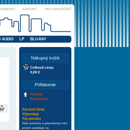
ODMIENKY
KONTAKT
AKO NAKUPOVAŤ
 AUDIO
LP
BLU-RAY
Nákupný košík
Celková cena:
0,00 €
Prihlásenie
Prihlásiť
Registrácia
Akciové tituly
Výpredaje
Top ponuka
Vaše postrehy a pripomienky nám
prosím zasielajte na