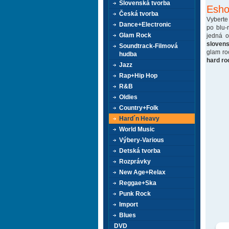
Slovenská tvorba
Esho
Česká tvorba
Vyberte
Dance+Electronic
po blu-
Glam Rock
jedná 
sloven
Soundtrack-Filmová
glam ro
hudba
hard ro
Jazz
Rap+Hip Hop
R&B
Oldies
Country+Folk
Hard´n Heavy
World Music
Výbery-Various
Detská tvorba
Rozprávky
New Age+Relax
Reggae+Ska
Punk Rock
Import
Blues
DVD