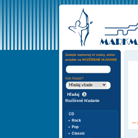
Zadajte najmenej tri znaky, alebo
prejdite na
ROZŠÍRENÉ HĽADANIE
Kde hľadať?
Rozšírené hľadanie
CD
Rock
<< 
Pop
Classic