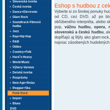
Slovenská tvorba
Eshop s hudbou z cel
Česká tvorba
Vyberte si zo širokej ponuky h
Dance+Electronic
od CD, cez DVD. až po blu-
Glam Rock
obľúbeného interpréta, alebo 
Soundtrack-Filmová
hudba
pop,
vážnu hudbu, operu, m
Jazz
slovenskú a českú hudbu
, a
Rap+Hip Hop
dopĺňajú aj štýly ako glam rock
R&B
najviac zásobených hudobných k
Oldies
Country+Folk
Hard´n Heavy
World Music
Výbery-Various
Detská tvorba
Rozprávky
New Age+Relax
Reggae+Ska
Punk Rock
Import
Blues
DVD