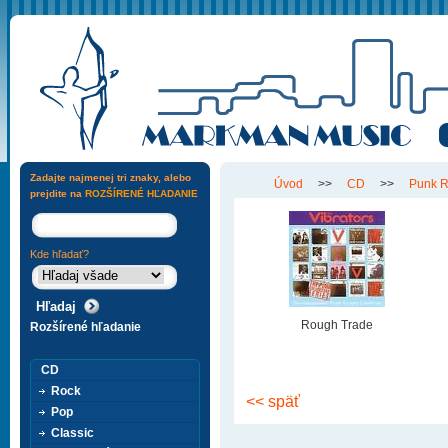
Zadajte najmenej tri znaky, alebo
Úvod
>>
CD
>>
Punk 
prejdite na
ROZŠÍRENÉ HĽADANIE
Kde hľadať?
Rough Trade
Rozšírené hľadanie
CD
Rock
<< späť
Pop
Classic