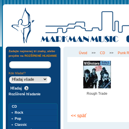
Zadajte najmenej tri znaky, alebo
Úvod
>>
CD
>>
Punk 
prejdite na
ROZŠÍRENÉ HĽADANIE
Kde hľadať?
Rough Trade
Rozšírené hľadanie
CD
Rock
<< späť
Pop
Classic