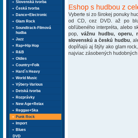
Slovenská tvorba
Eshop s hudbou z cel
Česká tvorba
Vyberte si zo širokej ponuky h
Dance+Electronic
od CD, cez DVD. až po blu-
Glam Rock
obľúbeného interpréta, alebo 
Soundtrack-Filmová
hudba
pop,
vážnu hudbu, operu, m
Jazz
slovenskú a českú hudbu
, a
Rap+Hip Hop
dopĺňajú aj štýly ako glam rock
R&B
najviac zásobených hudobných k
Oldies
Country+Folk
Hard´n Heavy
World Music
Výbery-Various
Detská tvorba
Rozprávky
New Age+Relax
Reggae+Ska
Punk Rock
Import
Blues
DVD