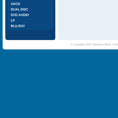
SACD
DUAL DISC
DVD AUDIO
LP
BLU-RAY
© Copyright 2007 Markman Music •
red