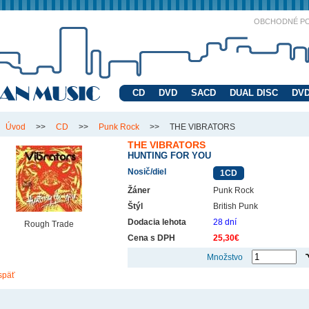
OBCHODNÉ P
CD
DVD
SACD
DUAL DISC
DVD
Úvod
>>
CD
>>
Punk Rock
>>
THE VIBRATORS
THE VIBRATORS
HUNTING FOR YOU
Nosič/diel
1CD
Žáner
Punk Rock
Štýl
British Punk
Dodacia lehota
28 dní
Rough Trade
Cena s DPH
25,30€
Množstvo
späť