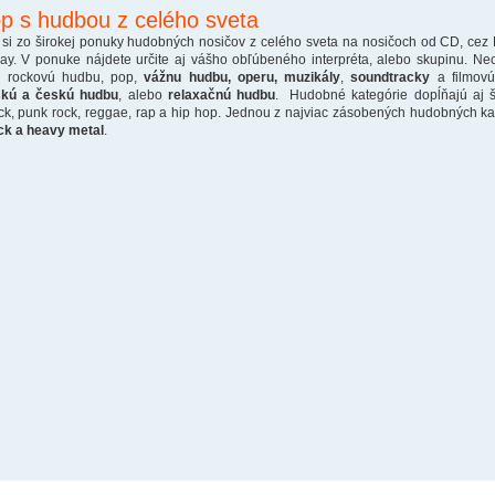
p s hudbou z celého sveta
 si zo širokej ponuky hudobných nosičov z celého sveta na nosičoch od CD, cez
ray. V ponuke nájdete určite aj vášho obľúbeného interpréta, alebo skupinu. Ne
o rockovú hudbu, pop,
vážnu hudbu, operu, muzikály
,
soundtracky
a filmovú
skú a českú hudbu
, alebo
relaxačnú hudbu
. Hudobné kategórie dopĺňajú aj š
ck, punk rock, reggae, rap a hip hop. Jednou z najviac zásobených hudobných kate
ck a heavy metal
.