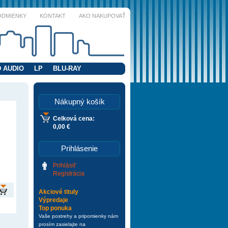
ODMIENKY
KONTAKT
AKO NAKUPOVAŤ
 AUDIO
LP
BLU-RAY
Nákupný košík
Celková cena:
0,00 €
Prihlásenie
Prihlásiť
Registrácia
Akciové tituly
Výpredaje
Top ponuka
Vaše postrehy a pripomienky nám
prosím zasielajte na