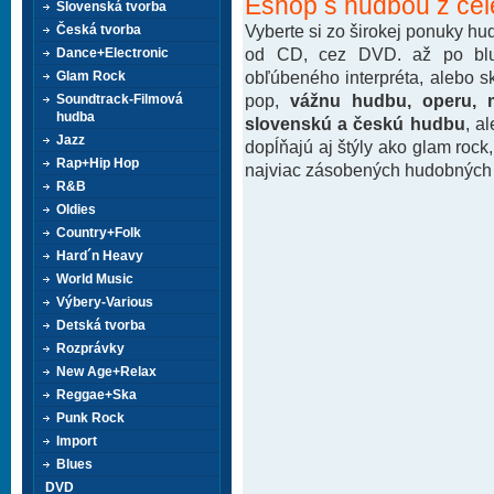
Eshop s hudbou z cel
Slovenská tvorba
Vyberte si zo širokej ponuky h
Česká tvorba
od CD, cez DVD. až po blu-
Dance+Electronic
obľúbeného interpréta, alebo 
Glam Rock
pop,
vážnu hudbu, operu, m
Soundtrack-Filmová
hudba
slovenskú a českú hudbu
, a
Jazz
dopĺňajú aj štýly ako glam rock
Rap+Hip Hop
najviac zásobených hudobných k
R&B
Oldies
Country+Folk
Hard´n Heavy
World Music
Výbery-Various
Detská tvorba
Rozprávky
New Age+Relax
Reggae+Ska
Punk Rock
Import
Blues
DVD