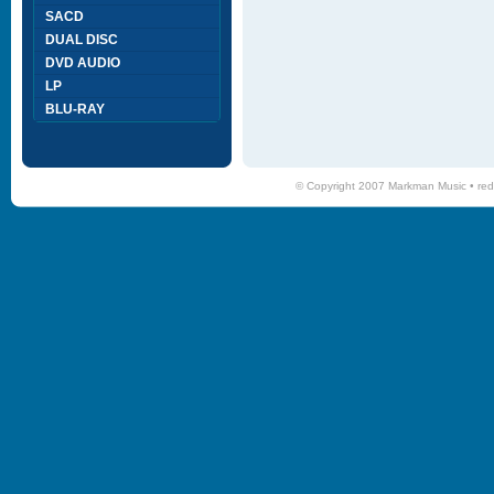
SACD
DUAL DISC
DVD AUDIO
LP
BLU-RAY
© Copyright 2007 Markman Music •
red