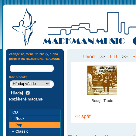
Zadajte najmenej tri znaky, alebo
Úvod
>>
CD
>>
P
prejdite na
ROZŠÍRENÉ HĽADANIE
Kde hľadať?
Rozšírené hľadanie
Rough Trade
CD
<< späť
Rock
Pop
Classic