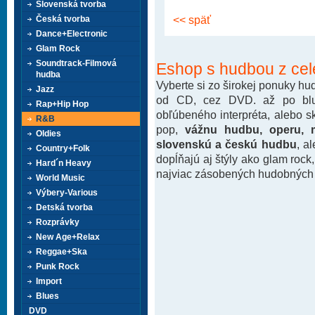
Slovenská tvorba
<< späť
Česká tvorba
Dance+Electronic
Glam Rock
Soundtrack-Filmová
Eshop s hudbou z cel
hudba
Vyberte si zo širokej ponuky h
Jazz
od CD, cez DVD. až po blu-
Rap+Hip Hop
obľúbeného interpréta, alebo 
R&B
pop,
vážnu hudbu, operu, m
Oldies
slovenskú a českú hudbu
, a
Country+Folk
dopĺňajú aj štýly ako glam rock
Hard´n Heavy
najviac zásobených hudobných k
World Music
Výbery-Various
Detská tvorba
Rozprávky
New Age+Relax
Reggae+Ska
Punk Rock
Import
Blues
DVD