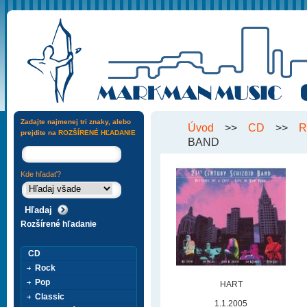
Zadajte najmenej tri znaky, alebo
Úvod
>>
CD
>>
R
prejdite na
ROZŠÍRENÉ HĽADANIE
BAND
Kde hľadať?
Rozšírené hľadanie
CD
Rock
Pop
HART
Classic
1.1.2005