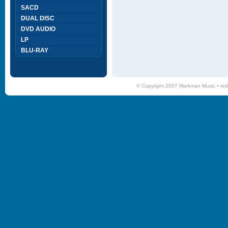
SACD
DUAL DISC
DVD AUDIO
LP
BLU-RAY
© Copyright 2007 Markman Music •
red