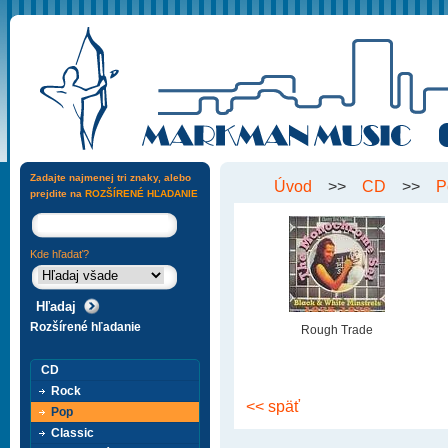
Zadajte najmenej tri znaky, alebo
Úvod
>>
CD
>>
P
prejdite na
ROZŠÍRENÉ HĽADANIE
Kde hľadať?
Rozšírené hľadanie
Rough Trade
CD
Rock
<< späť
Pop
Classic