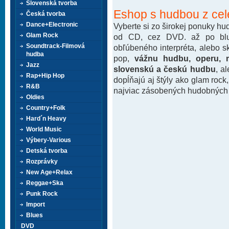
Slovenská tvorba
Eshop s hudbou z cel
Česká tvorba
Dance+Electronic
Vyberte si zo širokej ponuky h
Glam Rock
od CD, cez DVD. až po blu-
Soundtrack-Filmová
obľúbeného interpréta, alebo 
hudba
pop,
vážnu hudbu, operu, m
Jazz
slovenskú a českú hudbu
, a
Rap+Hip Hop
dopĺňajú aj štýly ako glam rock
R&B
najviac zásobených hudobných k
Oldies
Country+Folk
Hard´n Heavy
World Music
Výbery-Various
Detská tvorba
Rozprávky
New Age+Relax
Reggae+Ska
Punk Rock
Import
Blues
DVD