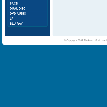
SACD
DUAL DISC
DVD AUDIO
LP
BLU-RAY
© Copyright 2007 Markman Music •
red