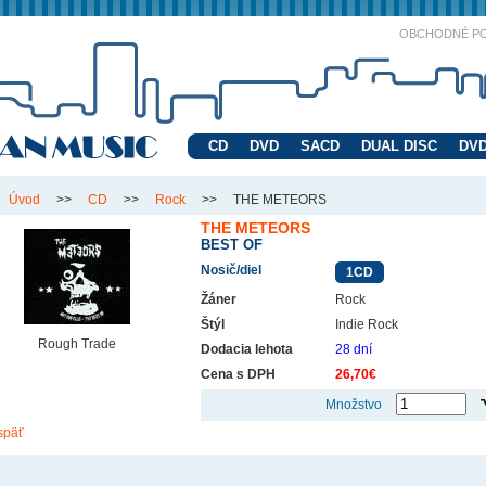
OBCHODNÉ P
CD
DVD
SACD
DUAL DISC
DVD
Úvod
>>
CD
>>
Rock
>>
THE METEORS
THE METEORS
BEST OF
Nosič/diel
1CD
Žáner
Rock
Štýl
Indie Rock
Rough Trade
Dodacia lehota
28 dní
Cena s DPH
26,70€
Množstvo
späť