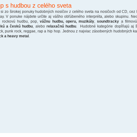
p s hudbou z celého sveta
 si zo širokej ponuky hudobných nosičov z celého sveta na nosičoch od CD, cez
ray. V ponuke nájdete určite aj vášho obľúbeného interpréta, alebo skupinu. Ne
o rockovú hudbu, pop,
vážnu hudbu, operu, muzikály
,
soundtracky
a filmovú
skú a českú hudbu
, alebo
relaxačnú hudbu
. Hudobné kategórie dopĺňajú aj š
ck, punk rock, reggae, rap a hip hop. Jednou z najviac zásobených hudobných kate
ck a heavy metal
.