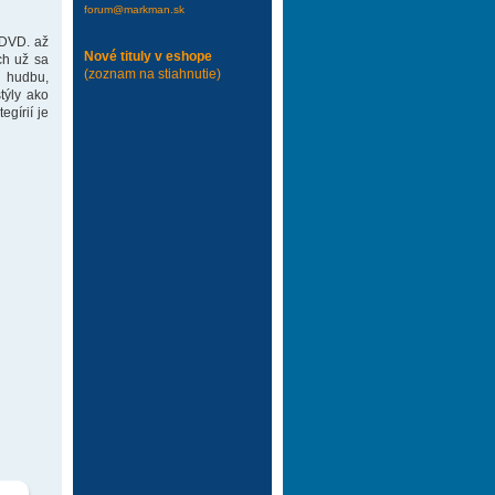
forum@markman.sk
 DVD. až
Nové tituly v eshope
ch už sa
(zoznam na stiahnutie)
 hudbu,
týly ako
gírií je