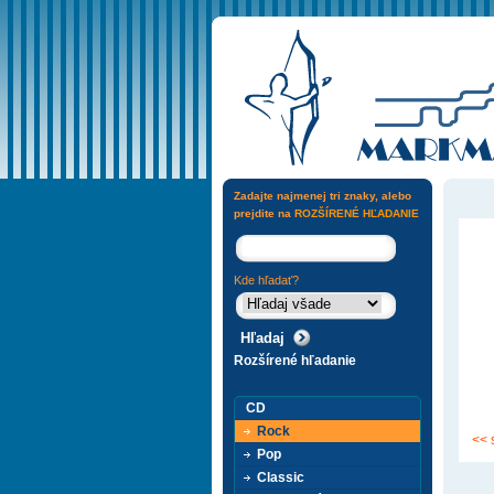
Zadajte najmenej tri znaky, alebo
prejdite na
ROZŠÍRENÉ HĽADANIE
Kde hľadať?
Rozšírené hľadanie
CD
Rock
<< 
Pop
Classic