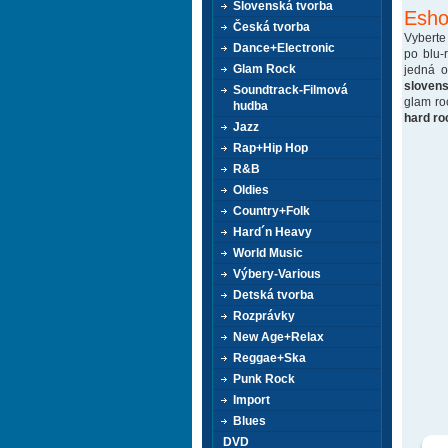
Slovenská tvorba
Esho
Česká tvorba
Vyberte
Dance+Electronic
po blu-
Glam Rock
jedná 
sloven
Soundtrack-Filmová
glam ro
hudba
hard ro
Jazz
Rap+Hip Hop
R&B
Oldies
Country+Folk
Hard´n Heavy
World Music
Výbery-Various
Detská tvorba
Rozprávky
New Age+Relax
Reggae+Ska
Punk Rock
Import
Blues
DVD