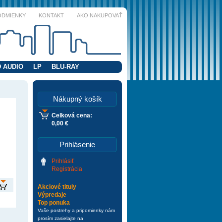
ODMIENKY
KONTAKT
AKO NAKUPOVAŤ
 AUDIO
LP
BLU-RAY
Nákupný košík
Celková cena:
0,00 €
Prihlásenie
Prihlásiť
Registrácia
Akciové tituly
Výpredaje
Top ponuka
Vaše postrehy a pripomienky nám
prosím zasielajte na