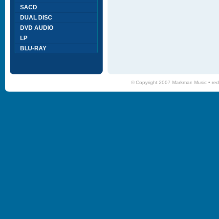
SACD
DUAL DISC
DVD AUDIO
LP
BLU-RAY
© Copyright 2007 Markman Music •
red