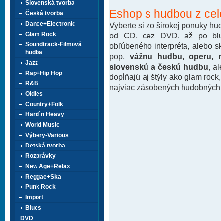
Slovenská tvorba
Eshop s hudbou z cel
Česká tvorba
Dance+Electronic
Vyberte si zo širokej ponuky h
Glam Rock
od CD, cez DVD. až po blu-
Soundtrack-Filmová
obľúbeného interpréta, alebo 
hudba
pop,
vážnu hudbu, operu, m
Jazz
slovenskú a českú hudbu
, a
Rap+Hip Hop
dopĺňajú aj štýly ako glam rock
R&B
najviac zásobených hudobných k
Oldies
Country+Folk
Hard´n Heavy
World Music
Výbery-Various
Detská tvorba
Rozprávky
New Age+Relax
Reggae+Ska
Punk Rock
Import
Blues
DVD