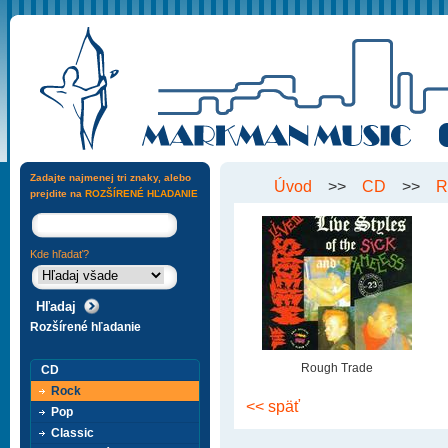
Zadajte najmenej tri znaky, alebo
Úvod
>>
CD
>>
R
prejdite na
ROZŠÍRENÉ HĽADANIE
Kde hľadať?
Rozšírené hľadanie
Rough Trade
CD
Rock
<< späť
Pop
Classic