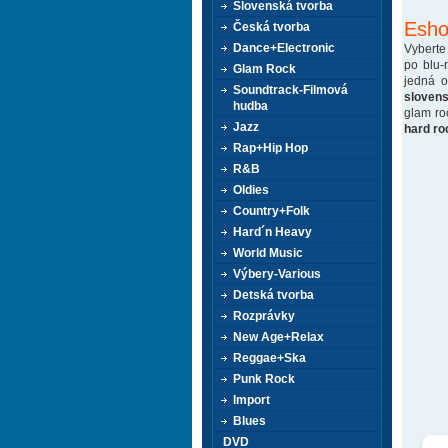
Slovenská tvorba
Esho
Česká tvorba
Dance+Electronic
Vyberte
po blu-
Glam Rock
jedná 
Soundtrack-Filmová
sloven
hudba
glam ro
Jazz
hard ro
Rap+Hip Hop
R&B
Oldies
Country+Folk
Hard´n Heavy
World Music
Výbery-Various
Detská tvorba
Rozprávky
New Age+Relax
Reggae+Ska
Punk Rock
Import
Blues
DVD