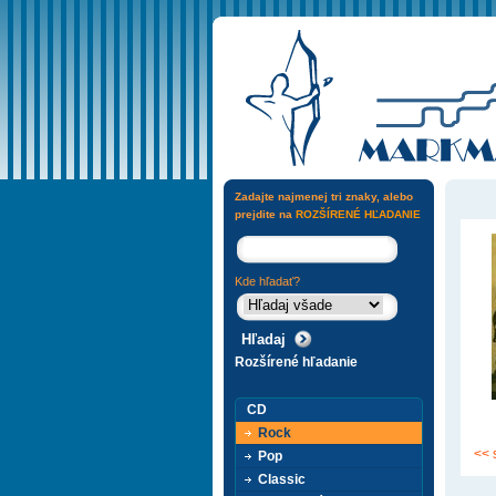
Zadajte najmenej tri znaky, alebo
prejdite na
ROZŠÍRENÉ HĽADANIE
Kde hľadať?
Rozšírené hľadanie
CD
Rock
<< 
Pop
Classic