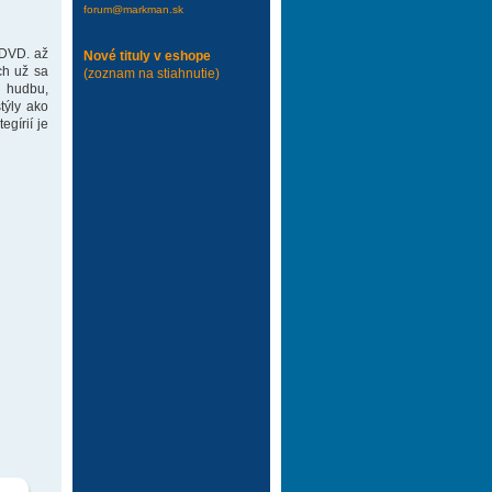
forum@markman.sk
 DVD. až
Nové tituly v eshope
ch už sa
(zoznam na stiahnutie)
 hudbu,
týly ako
gírií je