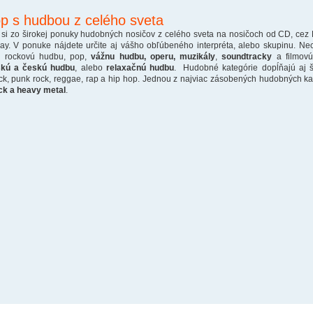
p s hudbou z celého sveta
 si zo širokej ponuky hudobných nosičov z celého sveta na nosičoch od CD, cez
ray. V ponuke nájdete určite aj vášho obľúbeného interpréta, alebo skupinu. Ne
o rockovú hudbu, pop,
vážnu hudbu, operu, muzikály
,
soundtracky
a filmovú
skú a českú hudbu
, alebo
relaxačnú hudbu
. Hudobné kategórie dopĺňajú aj š
ck, punk rock, reggae, rap a hip hop. Jednou z najviac zásobených hudobných kate
ck a heavy metal
.