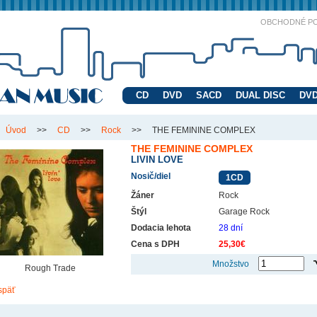
OBCHODNÉ P
CD
DVD
SACD
DUAL DISC
DVD
Úvod
>>
CD
>>
Rock
>>
THE FEMININE COMPLEX
THE FEMININE COMPLEX
LIVIN LOVE
Nosič/diel
1CD
Žáner
Rock
Štýl
Garage Rock
Dodacia lehota
28 dní
Cena s DPH
25,30€
Množstvo
Rough Trade
späť