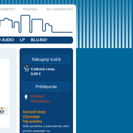
ODMIENKY
KONTAKT
AKO NAKUPOVAŤ
 AUDIO
LP
BLU-RAY
Nákupný košík
Celková cena:
0,00 €
Prihlásenie
Prihlásiť
Registrácia
Akciové tituly
Výpredaje
Top ponuka
Vaše postrehy a pripomienky nám
prosím zasielajte na