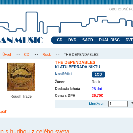
OBCHODNÉ P
CD
DVD
SACD
DUAL DISC
DVD
Úvod
>>
CD
>>
Rock
>>
THE DEPENDABLES
THE DEPENDABLES
KLATU BERRADA NIKTU
Nosič/diel
1CD
Žáner
Rock
Dodacia lehota
28 dní
Cena s DPH
26,70€
Rough Trade
Množstvo
späť
p s hudbou z celého sveta