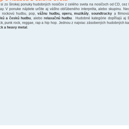
 si zo širokej ponuky hudobných nosičov z celého sveta na nosičoch od CD, cez
ray. V ponuke nájdete určite aj vášho obľúbeného interpréta, alebo skupinu. Ne
o rockovú hudbu, pop,
vážnu hudbu, operu, muzikály
,
soundtracky
a filmovú
skú a českú hudbu
, alebo
relaxačnú hudbu
. Hudobné kategórie dopĺňajú aj š
ck, punk rock, reggae, rap a hip hop. Jednou z najviac zásobených hudobných kate
ck a heavy metal
.