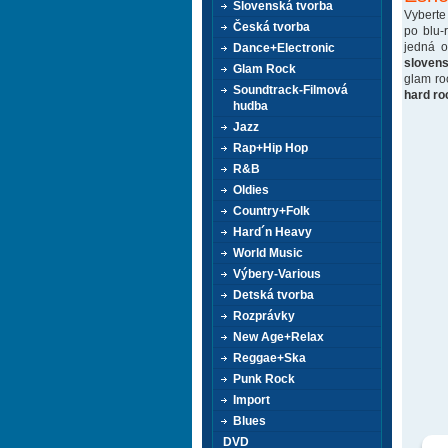
Slovenská tvorba
Vyberte
Česká tvorba
po blu-
jedná 
Dance+Electronic
sloven
Glam Rock
glam ro
Soundtrack-Filmová
hard ro
hudba
Jazz
Rap+Hip Hop
R&B
Oldies
Country+Folk
Hard´n Heavy
World Music
Výbery-Various
Detská tvorba
Rozprávky
New Age+Relax
Reggae+Ska
Punk Rock
Import
Blues
DVD