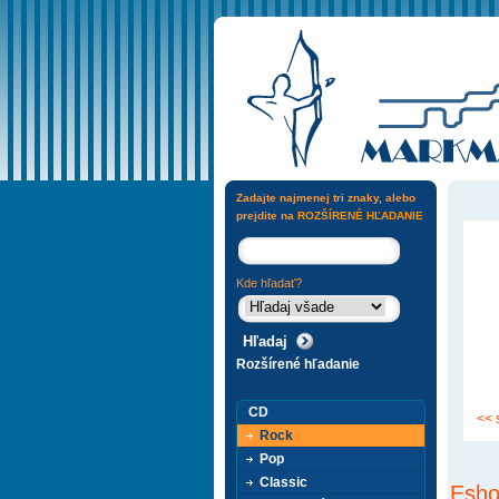
Zadajte najmenej tri znaky, alebo
prejdite na
ROZŠÍRENÉ HĽADANIE
Kde hľadať?
Rozšírené hľadanie
CD
<< 
Rock
Pop
Classic
Esho