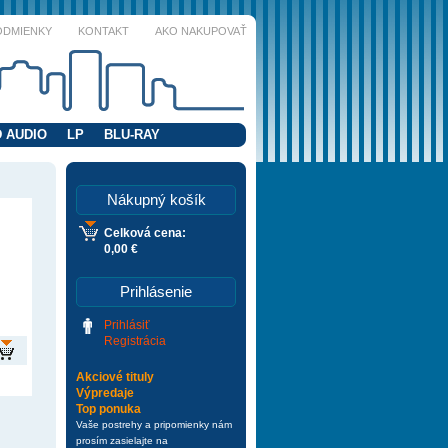
ODMIENKY
KONTAKT
AKO NAKUPOVAŤ
 AUDIO
LP
BLU-RAY
Nákupný košík
Celková cena:
0,00 €
Prihlásenie
Prihlásiť
Registrácia
Akciové tituly
Výpredaje
Top ponuka
Vaše postrehy a pripomienky nám
prosím zasielajte na