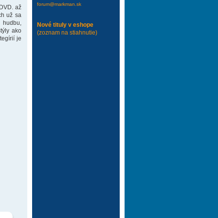
forum@markman.sk
 DVD. až
ch už sa
 hudbu,
Nové tituly v eshope
týly ako
(zoznam na stiahnutie)
gírií je