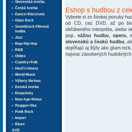
Slovenská tvorba
Česká tvorba
Eshop s hudbou z cel
Dance+Electronic
Vyberte si zo širokej ponuky h
Glam Rock
od CD, cez DVD. až po blu-
Soundtrack-Filmová
obľúbeného interpréta, alebo 
hudba
pop,
vážnu hudbu, operu, m
Jazz
slovenskú a českú hudbu
, a
Rap+Hip Hop
dopĺňajú aj štýly ako glam rock
R&B
najviac zásobených hudobných k
Oldies
Country+Folk
Hard´n Heavy
World Music
Výbery-Various
Detská tvorba
Rozprávky
New Age+Relax
Reggae+Ska
Punk Rock
Import
Blues
DVD