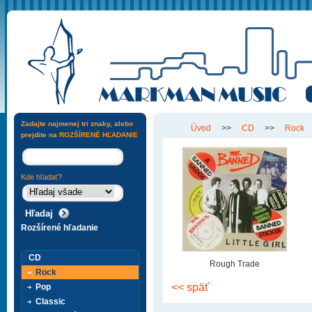
Zadajte najmenej tri znaky, alebo
Úvod
>>
CD
>>
Rock
prejdite na
ROZŠÍRENÉ HĽADANIE
Kde hľadať?
Rozšírené hľadanie
CD
Rough Trade
Rock
<< späť
Pop
Classic