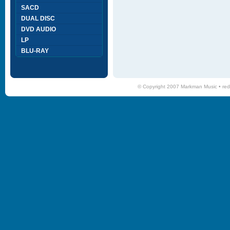
SACD
DUAL DISC
DVD AUDIO
LP
BLU-RAY
© Copyright 2007 Markman Music •
red