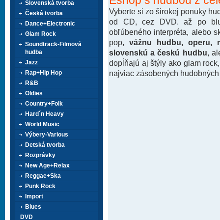
Slovenská tvorba
Vyberte si zo širokej ponuky h
Česká tvorba
od CD, cez DVD. až po blu-
Dance+Electronic
obľúbeného interpréta, alebo 
Glam Rock
pop,
vážnu hudbu, operu, m
Soundtrack-Filmová
slovenskú a českú hudbu
, a
hudba
dopĺňajú aj štýly ako glam rock
Jazz
najviac zásobených hudobných k
Rap+Hip Hop
R&B
Oldies
Country+Folk
Hard´n Heavy
World Music
Výbery-Various
Detská tvorba
Rozprávky
New Age+Relax
Reggae+Ska
Punk Rock
Import
Blues
DVD