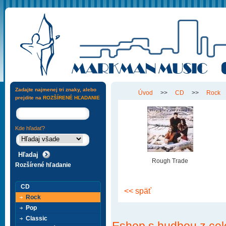
Zadajte najmenej tri znaky, alebo
Úvod
>>
CD
>>
Rock
prejdite na
ROZŠÍRENÉ HĽADANIE
Kde hľadať?
Rough Trade
Rozšírené hľadanie
CD
<< späť
Rock
Pop
Classic
Eshop s hudbou z cel