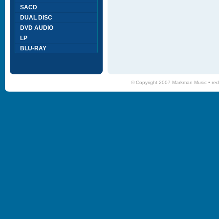
SACD
DUAL DISC
DVD AUDIO
LP
BLU-RAY
© Copyright 2007 Markman Music •
red