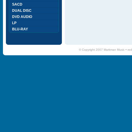
SACD
DUAL DISC
DVD AUDIO
LP
BLU-RAY
© Copyright 2007 Markman Music •
red