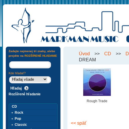
Zadajte najmenej tri znaky, alebo
Úvod
>>
CD
>>
D
prejdite na
ROZŠÍRENÉ HĽADANIE
DREAM
Kde hľadať?
Rozšírené hľadanie
Rough Trade
CD
Rock
Pop
<< späť
Classic