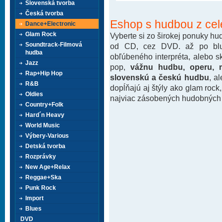
Slovenská tvorba
Česká tvorba
Eshop s hudbou z cel
Dance+Electronic
Glam Rock
Vyberte si zo širokej ponuky h
Soundtrack-Filmová
od CD, cez DVD. až po blu-
hudba
obľúbeného interpréta, alebo 
Jazz
pop,
vážnu hudbu, operu, m
Rap+Hip Hop
slovenskú a českú hudbu
, a
R&B
dopĺňajú aj štýly ako glam rock
Oldies
najviac zásobených hudobných k
Country+Folk
Hard´n Heavy
World Music
Výbery-Various
Detská tvorba
Rozprávky
New Age+Relax
Reggae+Ska
Punk Rock
Import
Blues
DVD