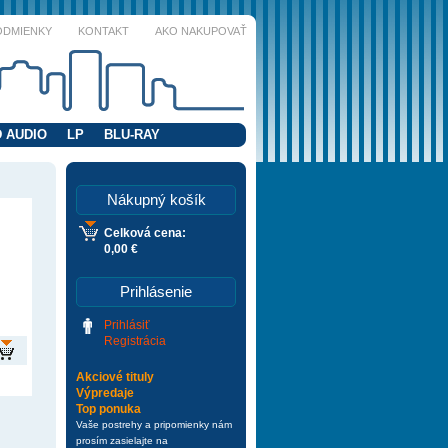
ODMIENKY
KONTAKT
AKO NAKUPOVAŤ
 AUDIO
LP
BLU-RAY
Nákupný košík
Celková cena:
0,00 €
Prihlásenie
Prihlásiť
Registrácia
Akciové tituly
Výpredaje
Top ponuka
Vaše postrehy a pripomienky nám
prosím zasielajte na