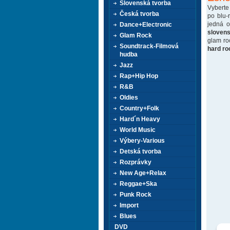
Slovenská tvorba
Vyberte
Česká tvorba
po blu-
jedná 
Dance+Electronic
sloven
Glam Rock
glam ro
Soundtrack-Filmová
hard ro
hudba
Jazz
Rap+Hip Hop
R&B
Oldies
Country+Folk
Hard´n Heavy
World Music
Výbery-Various
Detská tvorba
Rozprávky
New Age+Relax
Reggae+Ska
Punk Rock
Import
Blues
DVD