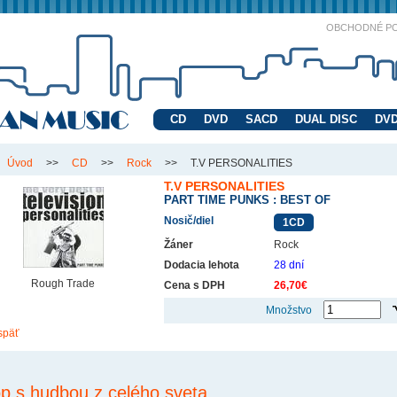
OBCHODNÉ P
CD
DVD
SACD
DUAL DISC
DVD
Úvod
>>
CD
>>
Rock
>>
T.V PERSONALITIES
T.V PERSONALITIES
PART TIME PUNKS : BEST OF
Nosič/diel
1CD
Žáner
Rock
Dodacia lehota
28 dní
Rough Trade
Cena s DPH
26,70€
Množstvo
späť
p s hudbou z celého sveta