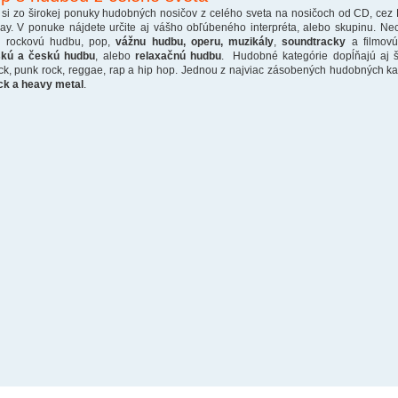
 si zo širokej ponuky hudobných nosičov z celého sveta na nosičoch od CD, cez
ray. V ponuke nájdete určite aj vášho obľúbeného interpréta, alebo skupinu. Ne
o rockovú hudbu, pop,
vážnu hudbu, operu, muzikály
,
soundtracky
a filmovú
skú a českú hudbu
, alebo
relaxačnú hudbu
. Hudobné kategórie dopĺňajú aj š
ck, punk rock, reggae, rap a hip hop. Jednou z najviac zásobených hudobných kate
ck a heavy metal
.