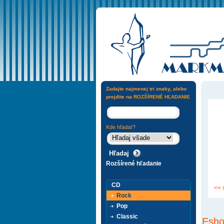
Zadajte najmenej tri znaky, alebo
prejdite na
ROZŠÍRENÉ HĽADANIE
Kde hľadať?
Rozšírené hľadanie
CD
<< 
Rock
Pop
Classic
Esho