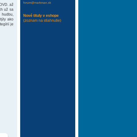
forum@markman.sk
 DVD. až
ch už sa
 hudbu,
Nové tituly v eshope
týly ako
(zoznam na stiahnutie)
gírií je